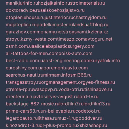
manikjurinfo.ru
hozjajkainfo.ru
stroimaterials.ru
doktoradvice.ru
selskoehozjajstvo.ru
otopleniehouse.ru
justinterior.ru
chastnyjdom.ru
mojateplica.ru
podelkimaster.ru
landshaftblog.ru
garazhov.com
monamy.net
stroysnami.kz
lcna.kz
stroyu.kz
my-vesta.com
timeszp.com
avtoguru.net
zsmh.com.ua
allcelebsplasticsurgery.com
all-tattoos-for-men.com
poisk-auto.com
best-radio.com.ua
ost-engineering.com
kuryatnik.info
euroshiny.com.ua
poremontuavto.com
searchus-nauti.ru
mirmam.info
smi366.ru
transgazstroy.ru
orgmanagement.org
yes-fitness.ru
xtreme-rp.ru
wasdpvp.ru
voda-otri.ru
tishinapve.ru
orenferma.ru
avtoservis-avgust.ru
lord-tv.ru
backstage-682-music.ru
lordfilm7.ru
lordfilm13.ru
prime-cars63.ru
un-believable.ru
codetool.ru
legardoauto.ru
lithasa.ru
muz-1.ru
gooddver.ru
kinozadrot-3.ru
qr-plus-promo.ru
2shizashop.ru