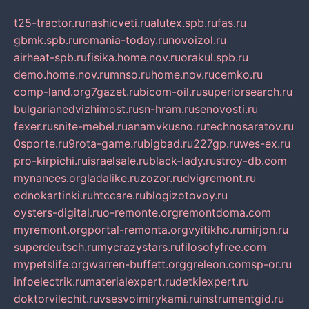
t25-tractor.ru
nashicveti.ru
alutex.spb.ru
fas.ru
gbmk.spb.ru
romania-today.ru
novoizol.ru
airheat-spb.ru
fisika.home.nov.ru
orakul.spb.ru
demo.home.nov.ru
mnso.ru
home.nov.ru
cemko.ru
comp-land.org
7gazet.ru
bicom-oil.ru
superiorsearch.ru
bulgarianedvizhimost.ru
sn-hram.ru
senovosti.ru
fexer.ru
snite-mebel.ru
anamvkusno.ru
technosaratov.ru
0sporte.ru
9rota-game.ru
bigbad.ru
227gp.ru
wes-ex.ru
pro-kirpichi.ru
israelsale.ru
black-lady.ru
stroy-db.com
mynances.org
ladalike.ru
zozor.ru
dvigremont.ru
odnokartinki.ru
htccare.ru
blogizotovoy.ru
oysters-digital.ru
o-remonte.org
remontdoma.com
myremont.org
portal-remonta.org
vyitikho.ru
mirjon.ru
superdeutsch.ru
mycrazystars.ru
filosofyfree.com
mypetslife.org
warren-buffett.org
greleon.com
sp-or.ru
infoelectrik.ru
materialexpert.ru
detkiexpert.ru
doktorvilechit.ru
vsesvoimirykami.ru
instrumentgid.ru