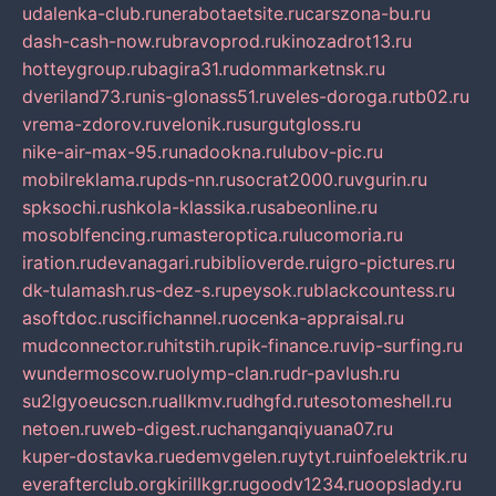
udalenka-club.ru
nerabotaetsite.ru
carszona-bu.ru
dash-cash-now.ru
bravoprod.ru
kinozadrot13.ru
hotteygroup.ru
bagira31.ru
dommarketnsk.ru
dveriland73.ru
nis-glonass51.ru
veles-doroga.ru
tb02.ru
vrema-zdorov.ru
velonik.ru
surgutgloss.ru
nike-air-max-95.ru
nadookna.ru
lubov-pic.ru
mobilreklama.ru
pds-nn.ru
socrat2000.ru
vgurin.ru
spksochi.ru
shkola-klassika.ru
sabeonline.ru
mosoblfencing.ru
masteroptica.ru
lucomoria.ru
iration.ru
devanagari.ru
biblioverde.ru
igro-pictures.ru
dk-tulamash.ru
s-dez-s.ru
peysok.ru
blackcountess.ru
asoftdoc.ru
scifichannel.ru
ocenka-appraisal.ru
mudconnector.ru
hitstih.ru
pik-finance.ru
vip-surfing.ru
wundermoscow.ru
olymp-clan.ru
dr-pavlush.ru
su2lgyoeucscn.ru
allkmv.ru
dhgfd.ru
tesotomeshell.ru
netoen.ru
web-digest.ru
changanqiyuana07.ru
kuper-dostavka.ru
edemvgelen.ru
ytyt.ru
infoelektrik.ru
everafterclub.org
kirillkgr.ru
goodv1234.ru
oopslady.ru