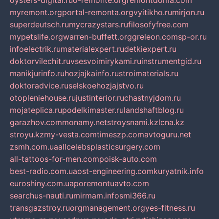
oysters-digital.ru
o-remonte.org
remontdoma.com
myremont.org
portal-remonta.org
vyitikho.ru
mirjon.ru
superdeutsch.ru
mycrazystars.ru
filosofyfree.com
mypetslife.org
warren-buffett.org
greleon.com
sp-or.ru
infoelectrik.ru
materialexpert.ru
detkiexpert.ru
doktorvilechit.ru
vsesvoimirykami.ru
instrumentgid.ru
manikjurinfo.ru
hozjajkainfo.ru
stroimaterials.ru
doktoradvice.ru
selskoehozjajstvo.ru
otopleniehouse.ru
justinterior.ru
chastnyjdom.ru
mojateplica.ru
podelkimaster.ru
landshaftblog.ru
garazhov.com
monamy.net
stroysnami.kz
lcna.kz
stroyu.kz
my-vesta.com
timeszp.com
avtoguru.net
zsmh.com.ua
allcelebsplasticsurgery.com
all-tattoos-for-men.com
poisk-auto.com
best-radio.com.ua
ost-engineering.com
kuryatnik.info
euroshiny.com.ua
poremontuavto.com
searchus-nauti.ru
mirmam.info
smi366.ru
transgazstroy.ru
orgmanagement.org
yes-fitness.ru