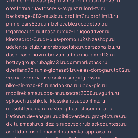
xtreme-rp.ru
wasdpvp.ru
voda-otri.ru
tishinapve.ru
orenferma.ru
avtoservis-avgust.ru
lord-tv.ru
backstage-682-music.ru
lordfilm7.ru
lordfilm13.ru
prime-cars63.ru
un-believable.ru
codetool.ru
legardoauto.ru
lithasa.ru
muz-1.ru
gooddver.ru
kinozadrot-3.ru
qr-plus-promo.ru
2shizashop.ru
udalenka-club.ru
nerabotaetsite.ru
carszona-bu.ru
dash-cash-now.ru
bravoprod.ru
kinozadrot13.ru
hotteygroup.ru
bagira31.ru
dommarketnsk.ru
dveriland73.ru
nis-glonass51.ru
veles-doroga.ru
tb02.ru
vrema-zdorov.ru
velonik.ru
surgutgloss.ru
nike-air-max-95.ru
nadookna.ru
lubov-pic.ru
mobilreklama.ru
pds-nn.ru
socrat2000.ru
vgurin.ru
spksochi.ru
shkola-klassika.ru
sabeonline.ru
mosoblfencing.ru
masteroptica.ru
lucomoria.ru
iration.ru
devanagari.ru
biblioverde.ru
igro-pictures.ru
dk-tulamash.ru
s-dez-s.ru
peysok.ru
blackcountess.ru
asoftdoc.ru
scifichannel.ru
ocenka-appraisal.ru