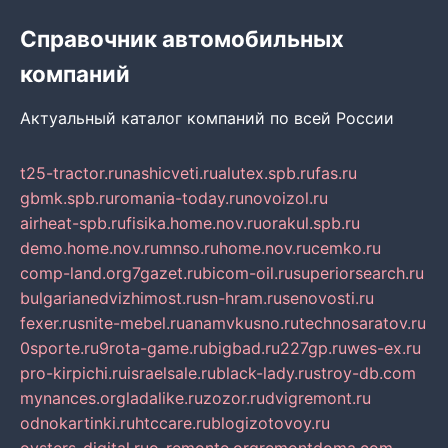
Справочник автомобильных
компаний
Актуальный каталог компаний по всей России
t25-tractor.ru
nashicveti.ru
alutex.spb.ru
fas.ru
gbmk.spb.ru
romania-today.ru
novoizol.ru
airheat-spb.ru
fisika.home.nov.ru
orakul.spb.ru
demo.home.nov.ru
mnso.ru
home.nov.ru
cemko.ru
comp-land.org
7gazet.ru
bicom-oil.ru
superiorsearch.ru
bulgarianedvizhimost.ru
sn-hram.ru
senovosti.ru
fexer.ru
snite-mebel.ru
anamvkusno.ru
technosaratov.ru
0sporte.ru
9rota-game.ru
bigbad.ru
227gp.ru
wes-ex.ru
pro-kirpichi.ru
israelsale.ru
black-lady.ru
stroy-db.com
mynances.org
ladalike.ru
zozor.ru
dvigremont.ru
odnokartinki.ru
htccare.ru
blogizotovoy.ru