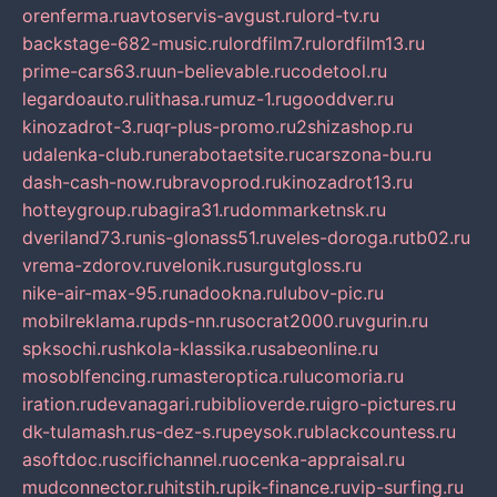
orenferma.ru
avtoservis-avgust.ru
lord-tv.ru
backstage-682-music.ru
lordfilm7.ru
lordfilm13.ru
prime-cars63.ru
un-believable.ru
codetool.ru
legardoauto.ru
lithasa.ru
muz-1.ru
gooddver.ru
kinozadrot-3.ru
qr-plus-promo.ru
2shizashop.ru
udalenka-club.ru
nerabotaetsite.ru
carszona-bu.ru
dash-cash-now.ru
bravoprod.ru
kinozadrot13.ru
hotteygroup.ru
bagira31.ru
dommarketnsk.ru
dveriland73.ru
nis-glonass51.ru
veles-doroga.ru
tb02.ru
vrema-zdorov.ru
velonik.ru
surgutgloss.ru
nike-air-max-95.ru
nadookna.ru
lubov-pic.ru
mobilreklama.ru
pds-nn.ru
socrat2000.ru
vgurin.ru
spksochi.ru
shkola-klassika.ru
sabeonline.ru
mosoblfencing.ru
masteroptica.ru
lucomoria.ru
iration.ru
devanagari.ru
biblioverde.ru
igro-pictures.ru
dk-tulamash.ru
s-dez-s.ru
peysok.ru
blackcountess.ru
asoftdoc.ru
scifichannel.ru
ocenka-appraisal.ru
mudconnector.ru
hitstih.ru
pik-finance.ru
vip-surfing.ru