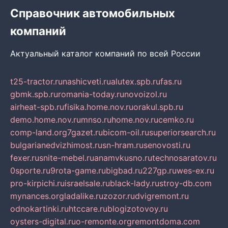
Справочник автомобильных
компаний
Актуальный каталог компаний по всей России
t25-tractor.ru
nashicveti.ru
alutex.spb.ru
fas.ru
gbmk.spb.ru
romania-today.ru
novoizol.ru
airheat-spb.ru
fisika.home.nov.ru
orakul.spb.ru
demo.home.nov.ru
mnso.ru
home.nov.ru
cemko.ru
comp-land.org
7gazet.ru
bicom-oil.ru
superiorsearch.ru
bulgarianedvizhimost.ru
sn-hram.ru
senovosti.ru
fexer.ru
snite-mebel.ru
anamvkusno.ru
technosaratov.ru
0sporte.ru
9rota-game.ru
bigbad.ru
227gp.ru
wes-ex.ru
pro-kirpichi.ru
israelsale.ru
black-lady.ru
stroy-db.com
mynances.org
ladalike.ru
zozor.ru
dvigremont.ru
odnokartinki.ru
htccare.ru
blogizotovoy.ru
oysters-digital.ru
o-remonte.org
remontdoma.com