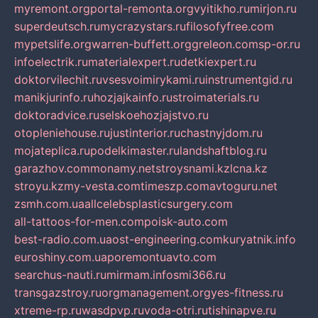
myremont.org
portal-remonta.org
vyitikho.ru
mirjon.ru
superdeutsch.ru
mycrazystars.ru
filosofyfree.com
mypetslife.org
warren-buffett.org
greleon.com
sp-or.ru
infoelectrik.ru
materialexpert.ru
detkiexpert.ru
doktorvilechit.ru
vsesvoimirykami.ru
instrumentgid.ru
manikjurinfo.ru
hozjajkainfo.ru
stroimaterials.ru
doktoradvice.ru
selskoehozjajstvo.ru
otopleniehouse.ru
justinterior.ru
chastnyjdom.ru
mojateplica.ru
podelkimaster.ru
landshaftblog.ru
garazhov.com
monamy.net
stroysnami.kz
lcna.kz
stroyu.kz
my-vesta.com
timeszp.com
avtoguru.net
zsmh.com.ua
allcelebsplasticsurgery.com
all-tattoos-for-men.com
poisk-auto.com
best-radio.com.ua
ost-engineering.com
kuryatnik.info
euroshiny.com.ua
poremontuavto.com
searchus-nauti.ru
mirmam.info
smi366.ru
transgazstroy.ru
orgmanagement.org
yes-fitness.ru
xtreme-rp.ru
wasdpvp.ru
voda-otri.ru
tishinapve.ru