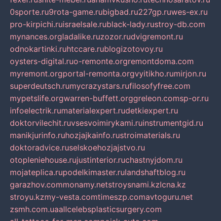
0sporte.ru
9rota-game.ru
bigbad.ru
227gp.ru
wes-ex.ru
pro-kirpichi.ru
israelsale.ru
black-lady.ru
stroy-db.com
mynances.org
ladalike.ru
zozor.ru
dvigremont.ru
odnokartinki.ru
htccare.ru
blogizotovoy.ru
oysters-digital.ru
o-remonte.org
remontdoma.com
myremont.org
portal-remonta.org
vyitikho.ru
mirjon.ru
superdeutsch.ru
mycrazystars.ru
filosofyfree.com
mypetslife.org
warren-buffett.org
greleon.com
sp-or.ru
infoelectrik.ru
materialexpert.ru
detkiexpert.ru
doktorvilechit.ru
vsesvoimirykami.ru
instrumentgid.ru
manikjurinfo.ru
hozjajkainfo.ru
stroimaterials.ru
doktoradvice.ru
selskoehozjajstvo.ru
otopleniehouse.ru
justinterior.ru
chastnyjdom.ru
mojateplica.ru
podelkimaster.ru
landshaftblog.ru
garazhov.com
monamy.net
stroysnami.kz
lcna.kz
stroyu.kz
my-vesta.com
timeszp.com
avtoguru.net
zsmh.com.ua
allcelebsplasticsurgery.com