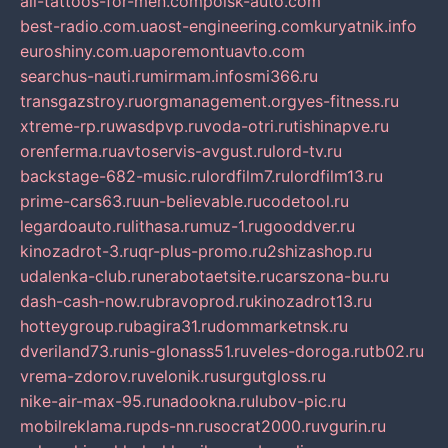
all-tattoos-for-men.com
poisk-auto.com
best-radio.com.ua
ost-engineering.com
kuryatnik.info
euroshiny.com.ua
poremontuavto.com
searchus-nauti.ru
mirmam.info
smi366.ru
transgazstroy.ru
orgmanagement.org
yes-fitness.ru
xtreme-rp.ru
wasdpvp.ru
voda-otri.ru
tishinapve.ru
orenferma.ru
avtoservis-avgust.ru
lord-tv.ru
backstage-682-music.ru
lordfilm7.ru
lordfilm13.ru
prime-cars63.ru
un-believable.ru
codetool.ru
legardoauto.ru
lithasa.ru
muz-1.ru
gooddver.ru
kinozadrot-3.ru
qr-plus-promo.ru
2shizashop.ru
udalenka-club.ru
nerabotaetsite.ru
carszona-bu.ru
dash-cash-now.ru
bravoprod.ru
kinozadrot13.ru
hotteygroup.ru
bagira31.ru
dommarketnsk.ru
dveriland73.ru
nis-glonass51.ru
veles-doroga.ru
tb02.ru
vrema-zdorov.ru
velonik.ru
surgutgloss.ru
nike-air-max-95.ru
nadookna.ru
lubov-pic.ru
mobilreklama.ru
pds-nn.ru
socrat2000.ru
vgurin.ru