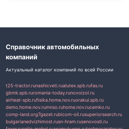
Справочник автомобильных
компаний
Актуальный каталог компаний по всей России
t25-tractor.ru
nashicveti.ru
alutex.spb.ru
fas.ru
gbmk.spb.ru
romania-today.ru
novoizol.ru
airheat-spb.ru
fisika.home.nov.ru
orakul.spb.ru
demo.home.nov.ru
mnso.ru
home.nov.ru
cemko.ru
comp-land.org
7gazet.ru
bicom-oil.ru
superiorsearch.ru
bulgarianedvizhimost.ru
sn-hram.ru
senovosti.ru
fexer.ru
snite-mebel.ru
anamvkusno.ru
technosaratov.ru