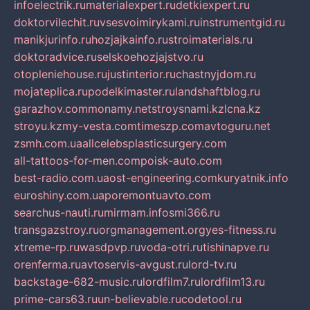
infoelectrik.ru
materialexpert.ru
detkiexpert.ru
doktorvilechit.ru
vsesvoimirykami.ru
instrumentgid.ru
manikjurinfo.ru
hozjajkainfo.ru
stroimaterials.ru
doktoradvice.ru
selskoehozjajstvo.ru
otopleniehouse.ru
justinterior.ru
chastnyjdom.ru
mojateplica.ru
podelkimaster.ru
landshaftblog.ru
garazhov.com
monamy.net
stroysnami.kz
lcna.kz
stroyu.kz
my-vesta.com
timeszp.com
avtoguru.net
zsmh.com.ua
allcelebsplasticsurgery.com
all-tattoos-for-men.com
poisk-auto.com
best-radio.com.ua
ost-engineering.com
kuryatnik.info
euroshiny.com.ua
poremontuavto.com
searchus-nauti.ru
mirmam.info
smi366.ru
transgazstroy.ru
orgmanagement.org
yes-fitness.ru
xtreme-rp.ru
wasdpvp.ru
voda-otri.ru
tishinapve.ru
orenferma.ru
avtoservis-avgust.ru
lord-tv.ru
backstage-682-music.ru
lordfilm7.ru
lordfilm13.ru
prime-cars63.ru
un-believable.ru
codetool.ru