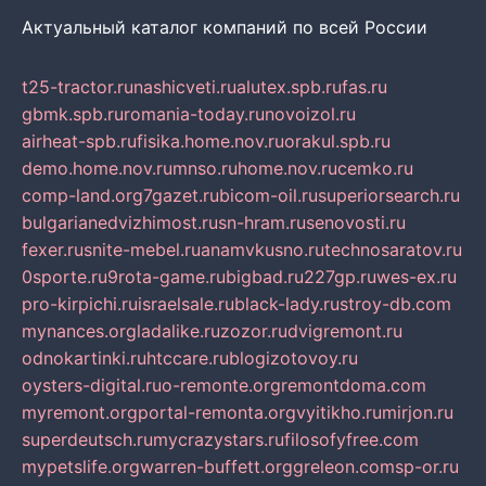
Актуальный каталог компаний по всей России
t25-tractor.ru
nashicveti.ru
alutex.spb.ru
fas.ru
gbmk.spb.ru
romania-today.ru
novoizol.ru
airheat-spb.ru
fisika.home.nov.ru
orakul.spb.ru
demo.home.nov.ru
mnso.ru
home.nov.ru
cemko.ru
comp-land.org
7gazet.ru
bicom-oil.ru
superiorsearch.ru
bulgarianedvizhimost.ru
sn-hram.ru
senovosti.ru
fexer.ru
snite-mebel.ru
anamvkusno.ru
technosaratov.ru
0sporte.ru
9rota-game.ru
bigbad.ru
227gp.ru
wes-ex.ru
pro-kirpichi.ru
israelsale.ru
black-lady.ru
stroy-db.com
mynances.org
ladalike.ru
zozor.ru
dvigremont.ru
odnokartinki.ru
htccare.ru
blogizotovoy.ru
oysters-digital.ru
o-remonte.org
remontdoma.com
myremont.org
portal-remonta.org
vyitikho.ru
mirjon.ru
superdeutsch.ru
mycrazystars.ru
filosofyfree.com
mypetslife.org
warren-buffett.org
greleon.com
sp-or.ru