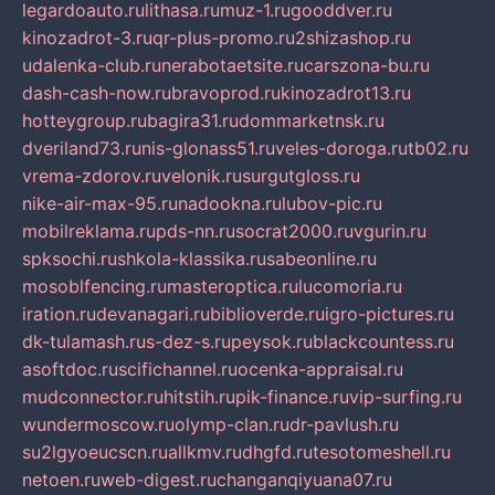
legardoauto.ru
lithasa.ru
muz-1.ru
gooddver.ru
kinozadrot-3.ru
qr-plus-promo.ru
2shizashop.ru
udalenka-club.ru
nerabotaetsite.ru
carszona-bu.ru
dash-cash-now.ru
bravoprod.ru
kinozadrot13.ru
hotteygroup.ru
bagira31.ru
dommarketnsk.ru
dveriland73.ru
nis-glonass51.ru
veles-doroga.ru
tb02.ru
vrema-zdorov.ru
velonik.ru
surgutgloss.ru
nike-air-max-95.ru
nadookna.ru
lubov-pic.ru
mobilreklama.ru
pds-nn.ru
socrat2000.ru
vgurin.ru
spksochi.ru
shkola-klassika.ru
sabeonline.ru
mosoblfencing.ru
masteroptica.ru
lucomoria.ru
iration.ru
devanagari.ru
biblioverde.ru
igro-pictures.ru
dk-tulamash.ru
s-dez-s.ru
peysok.ru
blackcountess.ru
asoftdoc.ru
scifichannel.ru
ocenka-appraisal.ru
mudconnector.ru
hitstih.ru
pik-finance.ru
vip-surfing.ru
wundermoscow.ru
olymp-clan.ru
dr-pavlush.ru
su2lgyoeucscn.ru
allkmv.ru
dhgfd.ru
tesotomeshell.ru
netoen.ru
web-digest.ru
changanqiyuana07.ru