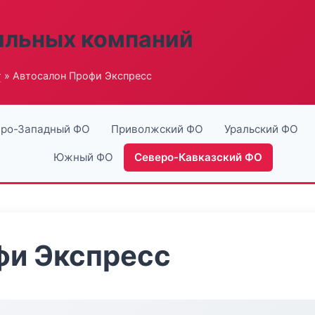
ильных компаний
г
» Автосалон Профи Экспресс
ро-Западный ФО
Приволжский ФО
Уральский ФО
Южный ФО
Северо-Кавказский ФО
фи Экспресс