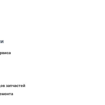
ми
рвиса
ов запчастей
ремонта