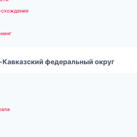
л-схождение
юнинг
о-Кавказский федеральный округ
кала