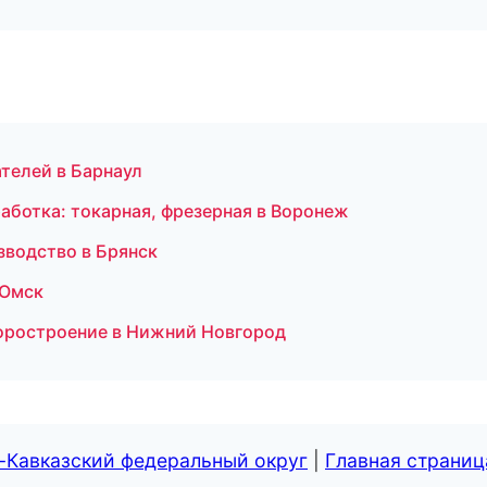
ателей в Барнаул
ботка: токарная, фрезерная в Воронеж
зводство в Брянск
 Омск
оростроение в Нижний Новгород
-Кавказский федеральный округ
|
Главная страниц