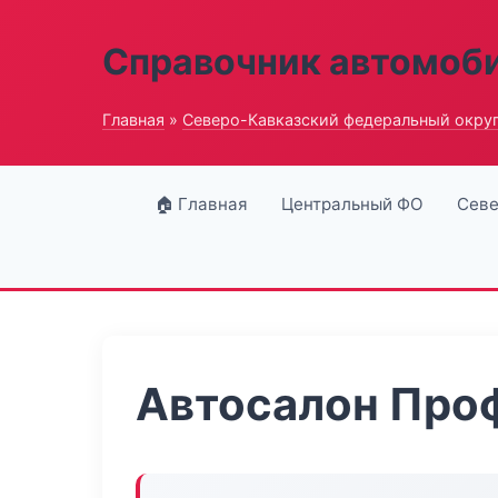
Справочник автомоб
Главная
»
Северо-Кавказский федеральный окру
🏠 Главная
Центральный ФО
Севе
Автосалон Про