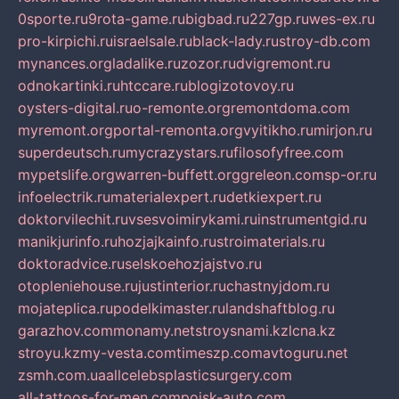
0sporte.ru
9rota-game.ru
bigbad.ru
227gp.ru
wes-ex.ru
pro-kirpichi.ru
israelsale.ru
black-lady.ru
stroy-db.com
mynances.org
ladalike.ru
zozor.ru
dvigremont.ru
odnokartinki.ru
htccare.ru
blogizotovoy.ru
oysters-digital.ru
o-remonte.org
remontdoma.com
myremont.org
portal-remonta.org
vyitikho.ru
mirjon.ru
superdeutsch.ru
mycrazystars.ru
filosofyfree.com
mypetslife.org
warren-buffett.org
greleon.com
sp-or.ru
infoelectrik.ru
materialexpert.ru
detkiexpert.ru
doktorvilechit.ru
vsesvoimirykami.ru
instrumentgid.ru
manikjurinfo.ru
hozjajkainfo.ru
stroimaterials.ru
doktoradvice.ru
selskoehozjajstvo.ru
otopleniehouse.ru
justinterior.ru
chastnyjdom.ru
mojateplica.ru
podelkimaster.ru
landshaftblog.ru
garazhov.com
monamy.net
stroysnami.kz
lcna.kz
stroyu.kz
my-vesta.com
timeszp.com
avtoguru.net
zsmh.com.ua
allcelebsplasticsurgery.com
all-tattoos-for-men.com
poisk-auto.com