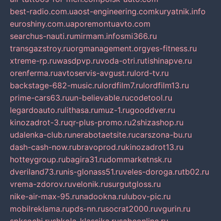
best-radio.com.ua
ost-engineering.com
kuryatnik.info
euroshiny.com.ua
poremontuavto.com
searchus-nauti.ru
mirmam.info
smi366.ru
transgazstroy.ru
orgmanagement.org
yes-fitness.ru
xtreme-rp.ru
wasdpvp.ru
voda-otri.ru
tishinapve.ru
orenferma.ru
avtoservis-avgust.ru
lord-tv.ru
backstage-682-music.ru
lordfilm7.ru
lordfilm13.ru
prime-cars63.ru
un-believable.ru
codetool.ru
legardoauto.ru
lithasa.ru
muz-1.ru
gooddver.ru
kinozadrot-3.ru
qr-plus-promo.ru
2shizashop.ru
udalenka-club.ru
nerabotaetsite.ru
carszona-bu.ru
dash-cash-now.ru
bravoprod.ru
kinozadrot13.ru
hotteygroup.ru
bagira31.ru
dommarketnsk.ru
dveriland73.ru
nis-glonass51.ru
veles-doroga.ru
tb02.ru
vrema-zdorov.ru
velonik.ru
surgutgloss.ru
nike-air-max-95.ru
nadookna.ru
lubov-pic.ru
mobilreklama.ru
pds-nn.ru
socrat2000.ru
vgurin.ru