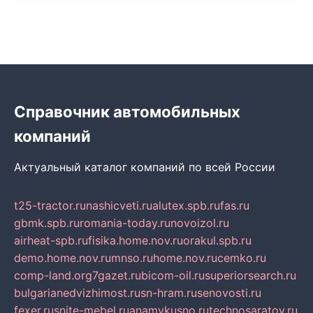
Справочник автомобильных
компаний
Актуальный каталог компаний по всей России
t25-tractor.ru
nashicveti.ru
alutex.spb.ru
fas.ru
gbmk.spb.ru
romania-today.ru
novoizol.ru
airheat-spb.ru
fisika.home.nov.ru
orakul.spb.ru
demo.home.nov.ru
mnso.ru
home.nov.ru
cemko.ru
comp-land.org
7gazet.ru
bicom-oil.ru
superiorsearch.ru
bulgarianedvizhimost.ru
sn-hram.ru
senovosti.ru
fexer.ru
snite-mebel.ru
anamvkusno.ru
technosaratov.ru