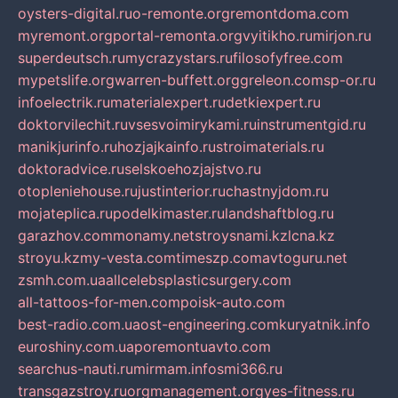
oysters-digital.ru
o-remonte.org
remontdoma.com
myremont.org
portal-remonta.org
vyitikho.ru
mirjon.ru
superdeutsch.ru
mycrazystars.ru
filosofyfree.com
mypetslife.org
warren-buffett.org
greleon.com
sp-or.ru
infoelectrik.ru
materialexpert.ru
detkiexpert.ru
doktorvilechit.ru
vsesvoimirykami.ru
instrumentgid.ru
manikjurinfo.ru
hozjajkainfo.ru
stroimaterials.ru
doktoradvice.ru
selskoehozjajstvo.ru
otopleniehouse.ru
justinterior.ru
chastnyjdom.ru
mojateplica.ru
podelkimaster.ru
landshaftblog.ru
garazhov.com
monamy.net
stroysnami.kz
lcna.kz
stroyu.kz
my-vesta.com
timeszp.com
avtoguru.net
zsmh.com.ua
allcelebsplasticsurgery.com
all-tattoos-for-men.com
poisk-auto.com
best-radio.com.ua
ost-engineering.com
kuryatnik.info
euroshiny.com.ua
poremontuavto.com
searchus-nauti.ru
mirmam.info
smi366.ru
transgazstroy.ru
orgmanagement.org
yes-fitness.ru