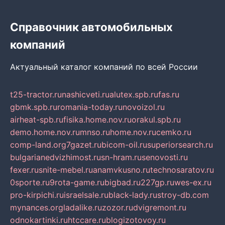
Справочник автомобильных
компаний
Актуальный каталог компаний по всей России
t25-tractor.ru
nashicveti.ru
alutex.spb.ru
fas.ru
gbmk.spb.ru
romania-today.ru
novoizol.ru
airheat-spb.ru
fisika.home.nov.ru
orakul.spb.ru
demo.home.nov.ru
mnso.ru
home.nov.ru
cemko.ru
comp-land.org
7gazet.ru
bicom-oil.ru
superiorsearch.ru
bulgarianedvizhimost.ru
sn-hram.ru
senovosti.ru
fexer.ru
snite-mebel.ru
anamvkusno.ru
technosaratov.ru
0sporte.ru
9rota-game.ru
bigbad.ru
227gp.ru
wes-ex.ru
pro-kirpichi.ru
israelsale.ru
black-lady.ru
stroy-db.com
mynances.org
ladalike.ru
zozor.ru
dvigremont.ru
odnokartinki.ru
htccare.ru
blogizotovoy.ru