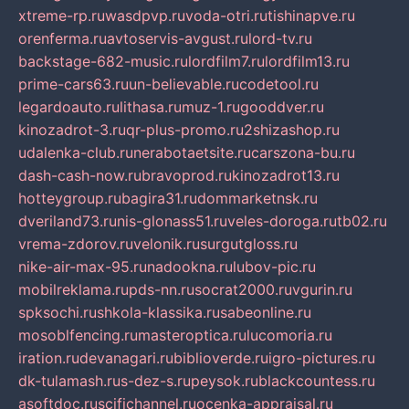
xtreme-rp.ru
wasdpvp.ru
voda-otri.ru
tishinapve.ru
orenferma.ru
avtoservis-avgust.ru
lord-tv.ru
backstage-682-music.ru
lordfilm7.ru
lordfilm13.ru
prime-cars63.ru
un-believable.ru
codetool.ru
legardoauto.ru
lithasa.ru
muz-1.ru
gooddver.ru
kinozadrot-3.ru
qr-plus-promo.ru
2shizashop.ru
udalenka-club.ru
nerabotaetsite.ru
carszona-bu.ru
dash-cash-now.ru
bravoprod.ru
kinozadrot13.ru
hotteygroup.ru
bagira31.ru
dommarketnsk.ru
dveriland73.ru
nis-glonass51.ru
veles-doroga.ru
tb02.ru
vrema-zdorov.ru
velonik.ru
surgutgloss.ru
nike-air-max-95.ru
nadookna.ru
lubov-pic.ru
mobilreklama.ru
pds-nn.ru
socrat2000.ru
vgurin.ru
spksochi.ru
shkola-klassika.ru
sabeonline.ru
mosoblfencing.ru
masteroptica.ru
lucomoria.ru
iration.ru
devanagari.ru
biblioverde.ru
igro-pictures.ru
dk-tulamash.ru
s-dez-s.ru
peysok.ru
blackcountess.ru
asoftdoc.ru
scifichannel.ru
ocenka-appraisal.ru