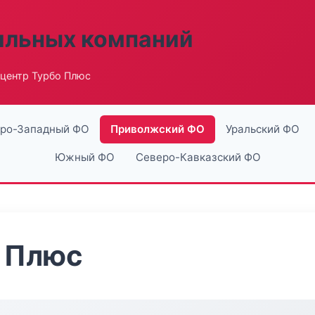
ильных компаний
хцентр Турбо Плюс
ро-Западный ФО
Приволжский ФО
Уральский ФО
Южный ФО
Северо-Кавказский ФО
о Плюс