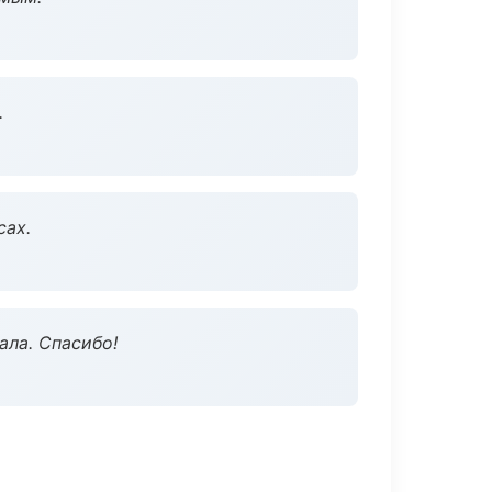
.
сах.
ала. Спасибо!