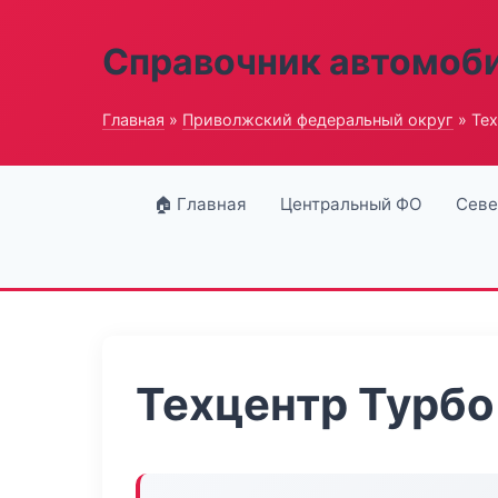
Справочник автомоб
Главная
»
Приволжский федеральный округ
» Те
🏠 Главная
Центральный ФО
Севе
Техцентр Турб