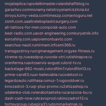
mojateplica.ru
podelkimaster.ru
landshaftblog.ru
garazhov.com
monamy.net
stroysnami.kz
lcna.kz
stroyu.kz
my-vesta.com
timeszp.com
avtoguru.net
zsmh.com.ua
allcelebsplasticsurgery.com
all-tattoos-for-men.com
poisk-auto.com
best-radio.com.ua
ost-engineering.com
kuryatnik.info
euroshiny.com.ua
poremontuavto.com
searchus-nauti.ru
mirmam.info
smi366.ru
transgazstroy.ru
orgmanagement.org
yes-fitness.ru
xtreme-rp.ru
wasdpvp.ru
voda-otri.ru
tishinapve.ru
orenferma.ru
avtoservis-avgust.ru
lord-tv.ru
backstage-682-music.ru
lordfilm7.ru
lordfilm13.ru
prime-cars63.ru
un-believable.ru
codetool.ru
legardoauto.ru
lithasa.ru
muz-1.ru
gooddver.ru
kinozadrot-3.ru
qr-plus-promo.ru
2shizashop.ru
udalenka-club.ru
nerabotaetsite.ru
carszona-bu.ru
dash-cash-now.ru
bravoprod.ru
kinozadrot13.ru
hotteygroup.ru
bagira31.ru
dommarketnsk.ru