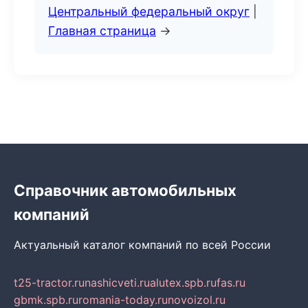
Центральный федеральный округ
|
Главная страница
→
Справочник автомобильных
компаний
Актуальный каталог компаний по всей России
t25-tractor.ru
nashicveti.ru
alutex.spb.ru
fas.ru
gbmk.spb.ru
romania-today.ru
novoizol.ru