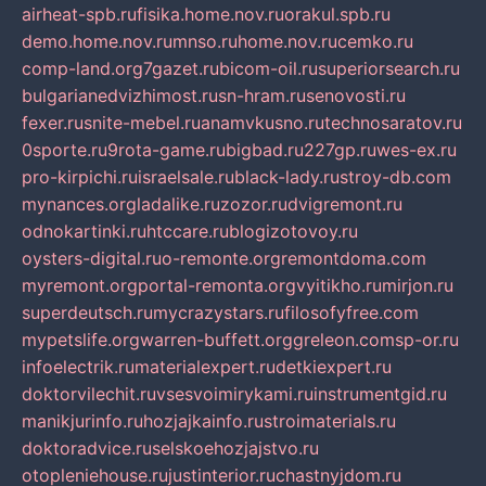
airheat-spb.ru
fisika.home.nov.ru
orakul.spb.ru
demo.home.nov.ru
mnso.ru
home.nov.ru
cemko.ru
comp-land.org
7gazet.ru
bicom-oil.ru
superiorsearch.ru
bulgarianedvizhimost.ru
sn-hram.ru
senovosti.ru
fexer.ru
snite-mebel.ru
anamvkusno.ru
technosaratov.ru
0sporte.ru
9rota-game.ru
bigbad.ru
227gp.ru
wes-ex.ru
pro-kirpichi.ru
israelsale.ru
black-lady.ru
stroy-db.com
mynances.org
ladalike.ru
zozor.ru
dvigremont.ru
odnokartinki.ru
htccare.ru
blogizotovoy.ru
oysters-digital.ru
o-remonte.org
remontdoma.com
myremont.org
portal-remonta.org
vyitikho.ru
mirjon.ru
superdeutsch.ru
mycrazystars.ru
filosofyfree.com
mypetslife.org
warren-buffett.org
greleon.com
sp-or.ru
infoelectrik.ru
materialexpert.ru
detkiexpert.ru
doktorvilechit.ru
vsesvoimirykami.ru
instrumentgid.ru
manikjurinfo.ru
hozjajkainfo.ru
stroimaterials.ru
doktoradvice.ru
selskoehozjajstvo.ru
otopleniehouse.ru
justinterior.ru
chastnyjdom.ru