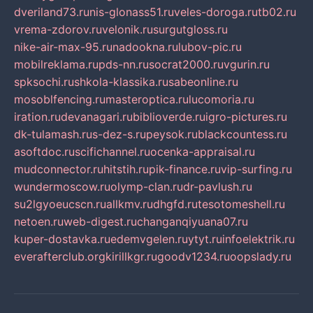
dveriland73.ru
nis-glonass51.ru
veles-doroga.ru
tb02.ru
vrema-zdorov.ru
velonik.ru
surgutgloss.ru
nike-air-max-95.ru
nadookna.ru
lubov-pic.ru
mobilreklama.ru
pds-nn.ru
socrat2000.ru
vgurin.ru
spksochi.ru
shkola-klassika.ru
sabeonline.ru
mosoblfencing.ru
masteroptica.ru
lucomoria.ru
iration.ru
devanagari.ru
biblioverde.ru
igro-pictures.ru
dk-tulamash.ru
s-dez-s.ru
peysok.ru
blackcountess.ru
asoftdoc.ru
scifichannel.ru
ocenka-appraisal.ru
mudconnector.ru
hitstih.ru
pik-finance.ru
vip-surfing.ru
wundermoscow.ru
olymp-clan.ru
dr-pavlush.ru
su2lgyoeucscn.ru
allkmv.ru
dhgfd.ru
tesotomeshell.ru
netoen.ru
web-digest.ru
changanqiyuana07.ru
kuper-dostavka.ru
edemvgelen.ru
ytyt.ru
infoelektrik.ru
everafterclub.org
kirillkgr.ru
goodv1234.ru
oopslady.ru