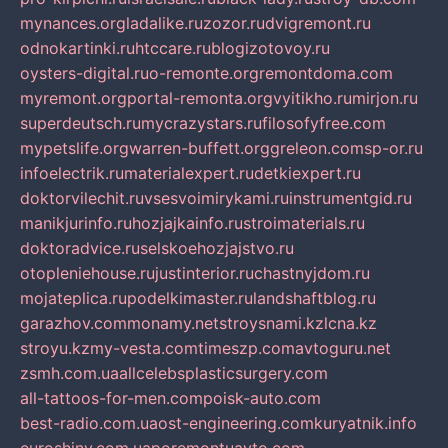
mynances.org
ladalike.ru
zozor.ru
dvigremont.ru
odnokartinki.ru
htccare.ru
blogizotovoy.ru
oysters-digital.ru
o-remonte.org
remontdoma.com
myremont.org
portal-remonta.org
vyitikho.ru
mirjon.ru
superdeutsch.ru
mycrazystars.ru
filosofyfree.com
mypetslife.org
warren-buffett.org
greleon.com
sp-or.ru
infoelectrik.ru
materialexpert.ru
detkiexpert.ru
doktorvilechit.ru
vsesvoimirykami.ru
instrumentgid.ru
manikjurinfo.ru
hozjajkainfo.ru
stroimaterials.ru
doktoradvice.ru
selskoehozjajstvo.ru
otopleniehouse.ru
justinterior.ru
chastnyjdom.ru
mojateplica.ru
podelkimaster.ru
landshaftblog.ru
garazhov.com
monamy.net
stroysnami.kz
lcna.kz
stroyu.kz
my-vesta.com
timeszp.com
avtoguru.net
zsmh.com.ua
allcelebsplasticsurgery.com
all-tattoos-for-men.com
poisk-auto.com
best-radio.com.ua
ost-engineering.com
kuryatnik.info