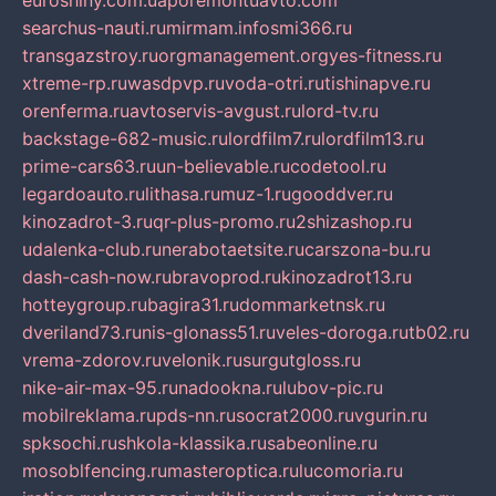
euroshiny.com.ua
poremontuavto.com
searchus-nauti.ru
mirmam.info
smi366.ru
transgazstroy.ru
orgmanagement.org
yes-fitness.ru
xtreme-rp.ru
wasdpvp.ru
voda-otri.ru
tishinapve.ru
orenferma.ru
avtoservis-avgust.ru
lord-tv.ru
backstage-682-music.ru
lordfilm7.ru
lordfilm13.ru
prime-cars63.ru
un-believable.ru
codetool.ru
legardoauto.ru
lithasa.ru
muz-1.ru
gooddver.ru
kinozadrot-3.ru
qr-plus-promo.ru
2shizashop.ru
udalenka-club.ru
nerabotaetsite.ru
carszona-bu.ru
dash-cash-now.ru
bravoprod.ru
kinozadrot13.ru
hotteygroup.ru
bagira31.ru
dommarketnsk.ru
dveriland73.ru
nis-glonass51.ru
veles-doroga.ru
tb02.ru
vrema-zdorov.ru
velonik.ru
surgutgloss.ru
nike-air-max-95.ru
nadookna.ru
lubov-pic.ru
mobilreklama.ru
pds-nn.ru
socrat2000.ru
vgurin.ru
spksochi.ru
shkola-klassika.ru
sabeonline.ru
mosoblfencing.ru
masteroptica.ru
lucomoria.ru