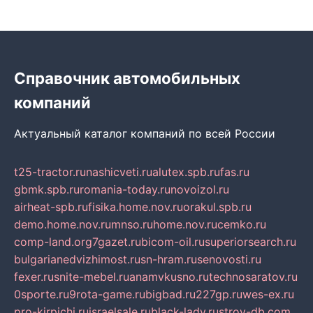
Справочник автомобильных
компаний
Актуальный каталог компаний по всей России
t25-tractor.ru
nashicveti.ru
alutex.spb.ru
fas.ru
gbmk.spb.ru
romania-today.ru
novoizol.ru
airheat-spb.ru
fisika.home.nov.ru
orakul.spb.ru
demo.home.nov.ru
mnso.ru
home.nov.ru
cemko.ru
comp-land.org
7gazet.ru
bicom-oil.ru
superiorsearch.ru
bulgarianedvizhimost.ru
sn-hram.ru
senovosti.ru
fexer.ru
snite-mebel.ru
anamvkusno.ru
technosaratov.ru
0sporte.ru
9rota-game.ru
bigbad.ru
227gp.ru
wes-ex.ru
pro-kirpichi.ru
israelsale.ru
black-lady.ru
stroy-db.com