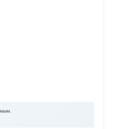
омым.