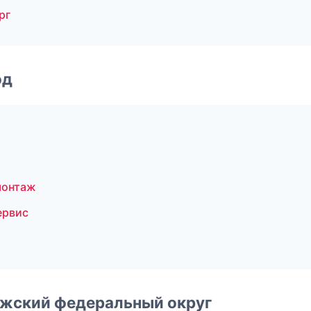
рг
од
монтаж
ервис
лжский федеральный округ