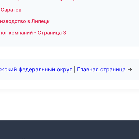
 Саратов
оизводство в Липецк
лог компаний - Страница 3
лжский федеральный округ
|
Главная страница
→