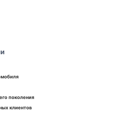
ми
омобиля
его поколения
ных клиентов