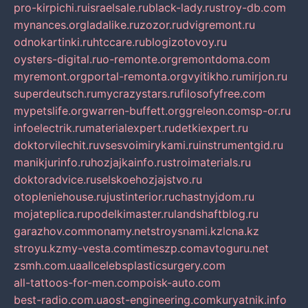
pro-kirpichi.ru
israelsale.ru
black-lady.ru
stroy-db.com
mynances.org
ladalike.ru
zozor.ru
dvigremont.ru
odnokartinki.ru
htccare.ru
blogizotovoy.ru
oysters-digital.ru
o-remonte.org
remontdoma.com
myremont.org
portal-remonta.org
vyitikho.ru
mirjon.ru
superdeutsch.ru
mycrazystars.ru
filosofyfree.com
mypetslife.org
warren-buffett.org
greleon.com
sp-or.ru
infoelectrik.ru
materialexpert.ru
detkiexpert.ru
doktorvilechit.ru
vsesvoimirykami.ru
instrumentgid.ru
manikjurinfo.ru
hozjajkainfo.ru
stroimaterials.ru
doktoradvice.ru
selskoehozjajstvo.ru
otopleniehouse.ru
justinterior.ru
chastnyjdom.ru
mojateplica.ru
podelkimaster.ru
landshaftblog.ru
garazhov.com
monamy.net
stroysnami.kz
lcna.kz
stroyu.kz
my-vesta.com
timeszp.com
avtoguru.net
zsmh.com.ua
allcelebsplasticsurgery.com
all-tattoos-for-men.com
poisk-auto.com
best-radio.com.ua
ost-engineering.com
kuryatnik.info