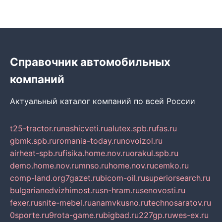
Справочник автомобильных
компаний
Актуальный каталог компаний по всей России
t25-tractor.ru
nashicveti.ru
alutex.spb.ru
fas.ru
gbmk.spb.ru
romania-today.ru
novoizol.ru
airheat-spb.ru
fisika.home.nov.ru
orakul.spb.ru
demo.home.nov.ru
mnso.ru
home.nov.ru
cemko.ru
comp-land.org
7gazet.ru
bicom-oil.ru
superiorsearch.ru
bulgarianedvizhimost.ru
sn-hram.ru
senovosti.ru
fexer.ru
snite-mebel.ru
anamvkusno.ru
technosaratov.ru
0sporte.ru
9rota-game.ru
bigbad.ru
227gp.ru
wes-ex.ru