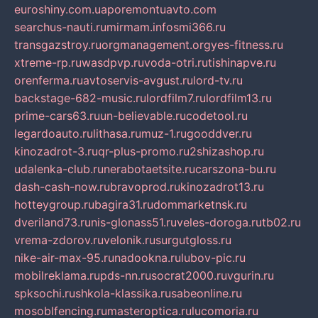
euroshiny.com.ua
poremontuavto.com
searchus-nauti.ru
mirmam.info
smi366.ru
transgazstroy.ru
orgmanagement.org
yes-fitness.ru
xtreme-rp.ru
wasdpvp.ru
voda-otri.ru
tishinapve.ru
orenferma.ru
avtoservis-avgust.ru
lord-tv.ru
backstage-682-music.ru
lordfilm7.ru
lordfilm13.ru
prime-cars63.ru
un-believable.ru
codetool.ru
legardoauto.ru
lithasa.ru
muz-1.ru
gooddver.ru
kinozadrot-3.ru
qr-plus-promo.ru
2shizashop.ru
udalenka-club.ru
nerabotaetsite.ru
carszona-bu.ru
dash-cash-now.ru
bravoprod.ru
kinozadrot13.ru
hotteygroup.ru
bagira31.ru
dommarketnsk.ru
dveriland73.ru
nis-glonass51.ru
veles-doroga.ru
tb02.ru
vrema-zdorov.ru
velonik.ru
surgutgloss.ru
nike-air-max-95.ru
nadookna.ru
lubov-pic.ru
mobilreklama.ru
pds-nn.ru
socrat2000.ru
vgurin.ru
spksochi.ru
shkola-klassika.ru
sabeonline.ru
mosoblfencing.ru
masteroptica.ru
lucomoria.ru