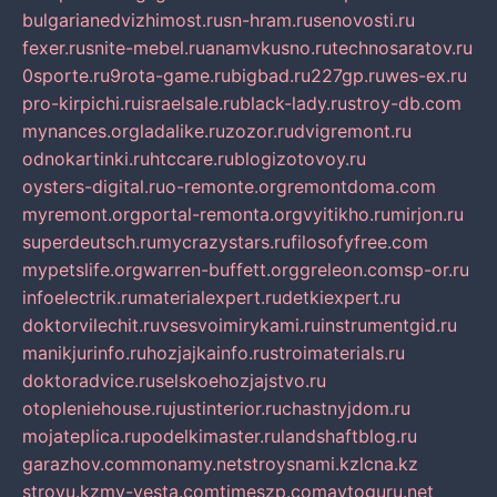
bulgarianedvizhimost.ru
sn-hram.ru
senovosti.ru
fexer.ru
snite-mebel.ru
anamvkusno.ru
technosaratov.ru
0sporte.ru
9rota-game.ru
bigbad.ru
227gp.ru
wes-ex.ru
pro-kirpichi.ru
israelsale.ru
black-lady.ru
stroy-db.com
mynances.org
ladalike.ru
zozor.ru
dvigremont.ru
odnokartinki.ru
htccare.ru
blogizotovoy.ru
oysters-digital.ru
o-remonte.org
remontdoma.com
myremont.org
portal-remonta.org
vyitikho.ru
mirjon.ru
superdeutsch.ru
mycrazystars.ru
filosofyfree.com
mypetslife.org
warren-buffett.org
greleon.com
sp-or.ru
infoelectrik.ru
materialexpert.ru
detkiexpert.ru
doktorvilechit.ru
vsesvoimirykami.ru
instrumentgid.ru
manikjurinfo.ru
hozjajkainfo.ru
stroimaterials.ru
doktoradvice.ru
selskoehozjajstvo.ru
otopleniehouse.ru
justinterior.ru
chastnyjdom.ru
mojateplica.ru
podelkimaster.ru
landshaftblog.ru
garazhov.com
monamy.net
stroysnami.kz
lcna.kz
stroyu.kz
my-vesta.com
timeszp.com
avtoguru.net