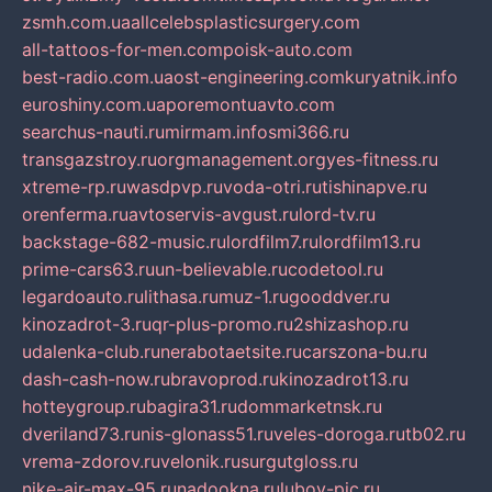
zsmh.com.ua
allcelebsplasticsurgery.com
all-tattoos-for-men.com
poisk-auto.com
best-radio.com.ua
ost-engineering.com
kuryatnik.info
euroshiny.com.ua
poremontuavto.com
searchus-nauti.ru
mirmam.info
smi366.ru
transgazstroy.ru
orgmanagement.org
yes-fitness.ru
xtreme-rp.ru
wasdpvp.ru
voda-otri.ru
tishinapve.ru
orenferma.ru
avtoservis-avgust.ru
lord-tv.ru
backstage-682-music.ru
lordfilm7.ru
lordfilm13.ru
prime-cars63.ru
un-believable.ru
codetool.ru
legardoauto.ru
lithasa.ru
muz-1.ru
gooddver.ru
kinozadrot-3.ru
qr-plus-promo.ru
2shizashop.ru
udalenka-club.ru
nerabotaetsite.ru
carszona-bu.ru
dash-cash-now.ru
bravoprod.ru
kinozadrot13.ru
hotteygroup.ru
bagira31.ru
dommarketnsk.ru
dveriland73.ru
nis-glonass51.ru
veles-doroga.ru
tb02.ru
vrema-zdorov.ru
velonik.ru
surgutgloss.ru
nike-air-max-95.ru
nadookna.ru
lubov-pic.ru