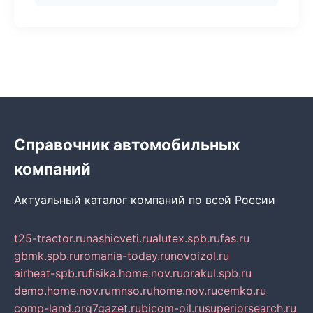
Справочник автомобильных
компаний
Актуальный каталог компаний по всей России
t25-tractor.ru
nashicveti.ru
alutex.spb.ru
fas.ru
gbmk.spb.ru
romania-today.ru
novoizol.ru
airheat-spb.ru
fisika.home.nov.ru
orakul.spb.ru
demo.home.nov.ru
mnso.ru
home.nov.ru
cemko.ru
comp-land.org
7gazet.ru
bicom-oil.ru
superiorsearch.ru