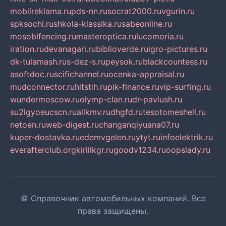
mobilreklama.ru
pds-nn.ru
socrat2000.ru
vgurin.ru
spksochi.ru
shkola-klassika.ru
sabeonline.ru
mosoblfencing.ru
masteroptica.ru
lucomoria.ru
iration.ru
devanagari.ru
biblioverde.ru
igro-pictures.ru
dk-tulamash.ru
s-dez-s.ru
peysok.ru
blackcountess.ru
asoftdoc.ru
scifichannel.ru
ocenka-appraisal.ru
mudconnector.ru
hitstih.ru
pik-finance.ru
vip-surfing.ru
wundermoscow.ru
olymp-clan.ru
dr-pavlush.ru
su2lgyoeucscn.ru
allkmv.ru
dhgfd.ru
tesotomeshell.ru
netoen.ru
web-digest.ru
changanqiyuana07.ru
kuper-dostavka.ru
edemvgelen.ru
ytyt.ru
infoelektrik.ru
everafterclub.org
kirillkgr.ru
goodv1234.ru
oopslady.ru
© Справочник автомобильных компаний. Все
права защищены.