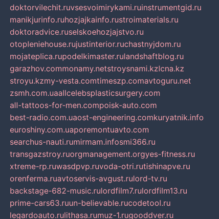
doktorvilechit.ru
vsesvoimirykami.ru
instrumentgid.ru
manikjurinfo.ru
hozjajkainfo.ru
stroimaterials.ru
doktoradvice.ru
selskoehozjajstvo.ru
otopleniehouse.ru
justinterior.ru
chastnyjdom.ru
mojateplica.ru
podelkimaster.ru
landshaftblog.ru
garazhov.com
monamy.net
stroysnami.kz
lcna.kz
stroyu.kz
my-vesta.com
timeszp.com
avtoguru.net
zsmh.com.ua
allcelebsplasticsurgery.com
all-tattoos-for-men.com
poisk-auto.com
best-radio.com.ua
ost-engineering.com
kuryatnik.info
euroshiny.com.ua
poremontuavto.com
searchus-nauti.ru
mirmam.info
smi366.ru
transgazstroy.ru
orgmanagement.org
yes-fitness.ru
xtreme-rp.ru
wasdpvp.ru
voda-otri.ru
tishinapve.ru
orenferma.ru
avtoservis-avgust.ru
lord-tv.ru
backstage-682-music.ru
lordfilm7.ru
lordfilm13.ru
prime-cars63.ru
un-believable.ru
codetool.ru
legardoauto.ru
lithasa.ru
muz-1.ru
gooddver.ru