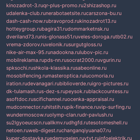
kinozadrot-3.ru
qr-plus-promo.ru
2shizashop.ru
udalenka-club.ru
nerabotaetsite.ru
carszona-bu.ru
dash-cash-now.ru
bravoprod.ru
kinozadrot13.ru
hotteygroup.ru
bagira31.ru
dommarketnsk.ru
dveriland73.ru
nis-glonass51.ru
veles-doroga.ru
tb02.ru
vrema-zdorov.ru
velonik.ru
surgutgloss.ru
nike-air-max-95.ru
nadookna.ru
lubov-pic.ru
mobilreklama.ru
pds-nn.ru
socrat2000.ru
vgurin.ru
spksochi.ru
shkola-klassika.ru
sabeonline.ru
mosoblfencing.ru
masteroptica.ru
lucomoria.ru
iration.ru
devanagari.ru
biblioverde.ru
igro-pictures.ru
dk-tulamash.ru
s-dez-s.ru
peysok.ru
blackcountess.ru
asoftdoc.ru
scifichannel.ru
ocenka-appraisal.ru
mudconnector.ru
hitstih.ru
pik-finance.ru
vip-surfing.ru
wundermoscow.ru
olymp-clan.ru
dr-pavlush.ru
su2lgyoeucscn.ru
allkmv.ru
dhgfd.ru
tesotomeshell.ru
netoen.ru
web-digest.ru
changanqiyuana07.ru
kuper-dostavka.ru
edemvgelen.ru
ytyt.ru
infoelektrik.ru