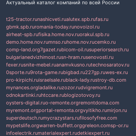
Актуальный каталог компаний по всей России
t25-tractor.ru
nashicveti.ru
alutex.spb.ru
fas.ru
gbmk.spb.ru
romania-today.ru
novoizol.ru
airheat-spb.ru
fisika.home.nov.ru
orakul.spb.ru
demo.home.nov.ru
mnso.ru
home.nov.ru
cemko.ru
comp-land.org
7gazet.ru
bicom-oil.ru
superiorsearch.ru
bulgarianedvizhimost.ru
sn-hram.ru
senovosti.ru
fexer.ru
snite-mebel.ru
anamvkusno.ru
technosaratov.ru
0sporte.ru
9rota-game.ru
bigbad.ru
227gp.ru
wes-ex.ru
pro-kirpichi.ru
israelsale.ru
black-lady.ru
stroy-db.com
mynances.org
ladalike.ru
zozor.ru
dvigremont.ru
odnokartinki.ru
htccare.ru
blogizotovoy.ru
oysters-digital.ru
o-remonte.org
remontdoma.com
myremont.org
portal-remonta.org
vyitikho.ru
mirjon.ru
superdeutsch.ru
mycrazystars.ru
filosofyfree.com
mypetslife.org
warren-buffett.org
greleon.com
sp-or.ru
infoelectrik.ru
materialexpert.ru
detkiexpert.ru