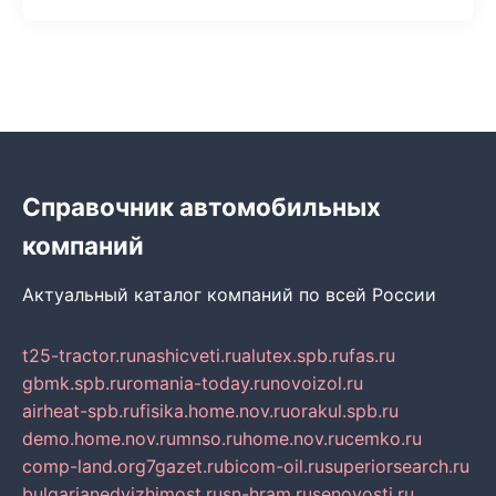
Справочник автомобильных
компаний
Актуальный каталог компаний по всей России
t25-tractor.ru
nashicveti.ru
alutex.spb.ru
fas.ru
gbmk.spb.ru
romania-today.ru
novoizol.ru
airheat-spb.ru
fisika.home.nov.ru
orakul.spb.ru
demo.home.nov.ru
mnso.ru
home.nov.ru
cemko.ru
comp-land.org
7gazet.ru
bicom-oil.ru
superiorsearch.ru
bulgarianedvizhimost.ru
sn-hram.ru
senovosti.ru