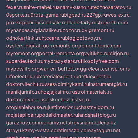
fexer.ru
snite-mebel.ru
anamvkusno.ru
technosaratov.ru
0sporte.ru
9rota-game.ru
bigbad.ru
227gp.ru
wes-ex.ru
pro-kirpichi.ru
israelsale.ru
black-lady.ru
stroy-db.com
mynances.org
ladalike.ru
zozor.ru
dvigremont.ru
odnokartinki.ru
htccare.ru
blogizotovoy.ru
oysters-digital.ru
o-remonte.org
remontdoma.com
myremont.org
portal-remonta.org
vyitikho.ru
mirjon.ru
superdeutsch.ru
mycrazystars.ru
filosofyfree.com
mypetslife.org
warren-buffett.org
greleon.com
sp-or.ru
infoelectrik.ru
materialexpert.ru
detkiexpert.ru
doktorvilechit.ru
vsesvoimirykami.ru
instrumentgid.ru
manikjurinfo.ru
hozjajkainfo.ru
stroimaterials.ru
doktoradvice.ru
selskoehozjajstvo.ru
otopleniehouse.ru
justinterior.ru
chastnyjdom.ru
mojateplica.ru
podelkimaster.ru
landshaftblog.ru
garazhov.com
monamy.net
stroysnami.kz
lcna.kz
stroyu.kz
my-vesta.com
timeszp.com
avtoguru.net