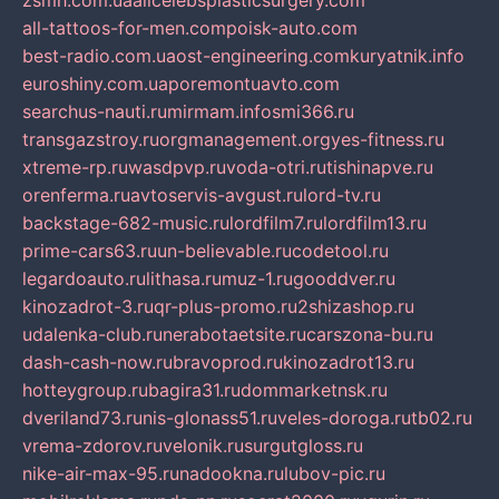
zsmh.com.ua
allcelebsplasticsurgery.com
all-tattoos-for-men.com
poisk-auto.com
best-radio.com.ua
ost-engineering.com
kuryatnik.info
euroshiny.com.ua
poremontuavto.com
searchus-nauti.ru
mirmam.info
smi366.ru
transgazstroy.ru
orgmanagement.org
yes-fitness.ru
xtreme-rp.ru
wasdpvp.ru
voda-otri.ru
tishinapve.ru
orenferma.ru
avtoservis-avgust.ru
lord-tv.ru
backstage-682-music.ru
lordfilm7.ru
lordfilm13.ru
prime-cars63.ru
un-believable.ru
codetool.ru
legardoauto.ru
lithasa.ru
muz-1.ru
gooddver.ru
kinozadrot-3.ru
qr-plus-promo.ru
2shizashop.ru
udalenka-club.ru
nerabotaetsite.ru
carszona-bu.ru
dash-cash-now.ru
bravoprod.ru
kinozadrot13.ru
hotteygroup.ru
bagira31.ru
dommarketnsk.ru
dveriland73.ru
nis-glonass51.ru
veles-doroga.ru
tb02.ru
vrema-zdorov.ru
velonik.ru
surgutgloss.ru
nike-air-max-95.ru
nadookna.ru
lubov-pic.ru