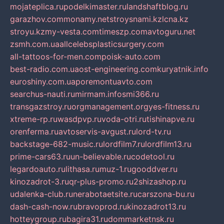
mojateplica.ru
podelkimaster.ru
landshaftblog.ru
garazhov.com
monamy.net
stroysnami.kz
lcna.kz
stroyu.kz
my-vesta.com
timeszp.com
avtoguru.net
zsmh.com.ua
allcelebsplasticsurgery.com
all-tattoos-for-men.com
poisk-auto.com
best-radio.com.ua
ost-engineering.com
kuryatnik.info
euroshiny.com.ua
poremontuavto.com
searchus-nauti.ru
mirmam.info
smi366.ru
transgazstroy.ru
orgmanagement.org
yes-fitness.ru
xtreme-rp.ru
wasdpvp.ru
voda-otri.ru
tishinapve.ru
orenferma.ru
avtoservis-avgust.ru
lord-tv.ru
backstage-682-music.ru
lordfilm7.ru
lordfilm13.ru
prime-cars63.ru
un-believable.ru
codetool.ru
legardoauto.ru
lithasa.ru
muz-1.ru
gooddver.ru
kinozadrot-3.ru
qr-plus-promo.ru
2shizashop.ru
udalenka-club.ru
nerabotaetsite.ru
carszona-bu.ru
dash-cash-now.ru
bravoprod.ru
kinozadrot13.ru
hotteygroup.ru
bagira31.ru
dommarketnsk.ru