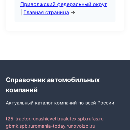
Приволжский федеральный округ
|
Главная страница
→
Справочник автомобильных
компаний
Актуальный каталог компаний по всей России
t25-tractor.ru
nashicveti.ru
alutex.spb.ru
fas.ru
gbmk.spb.ru
romania-today.ru
novoizol.ru