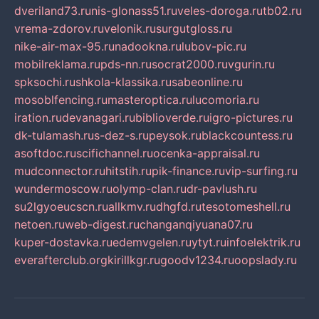
dveriland73.ru
nis-glonass51.ru
veles-doroga.ru
tb02.ru
vrema-zdorov.ru
velonik.ru
surgutgloss.ru
nike-air-max-95.ru
nadookna.ru
lubov-pic.ru
mobilreklama.ru
pds-nn.ru
socrat2000.ru
vgurin.ru
spksochi.ru
shkola-klassika.ru
sabeonline.ru
mosoblfencing.ru
masteroptica.ru
lucomoria.ru
iration.ru
devanagari.ru
biblioverde.ru
igro-pictures.ru
dk-tulamash.ru
s-dez-s.ru
peysok.ru
blackcountess.ru
asoftdoc.ru
scifichannel.ru
ocenka-appraisal.ru
mudconnector.ru
hitstih.ru
pik-finance.ru
vip-surfing.ru
wundermoscow.ru
olymp-clan.ru
dr-pavlush.ru
su2lgyoeucscn.ru
allkmv.ru
dhgfd.ru
tesotomeshell.ru
netoen.ru
web-digest.ru
changanqiyuana07.ru
kuper-dostavka.ru
edemvgelen.ru
ytyt.ru
infoelektrik.ru
everafterclub.org
kirillkgr.ru
goodv1234.ru
oopslady.ru