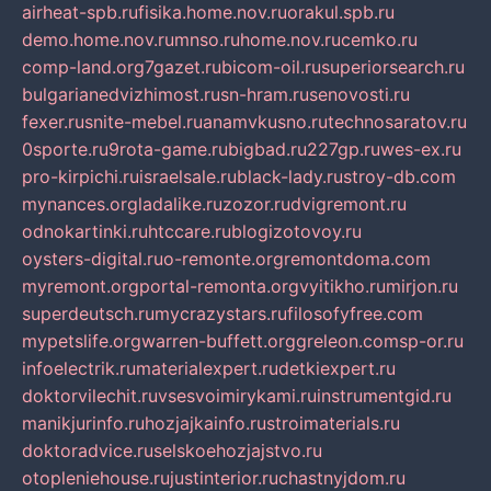
airheat-spb.ru
fisika.home.nov.ru
orakul.spb.ru
demo.home.nov.ru
mnso.ru
home.nov.ru
cemko.ru
comp-land.org
7gazet.ru
bicom-oil.ru
superiorsearch.ru
bulgarianedvizhimost.ru
sn-hram.ru
senovosti.ru
fexer.ru
snite-mebel.ru
anamvkusno.ru
technosaratov.ru
0sporte.ru
9rota-game.ru
bigbad.ru
227gp.ru
wes-ex.ru
pro-kirpichi.ru
israelsale.ru
black-lady.ru
stroy-db.com
mynances.org
ladalike.ru
zozor.ru
dvigremont.ru
odnokartinki.ru
htccare.ru
blogizotovoy.ru
oysters-digital.ru
o-remonte.org
remontdoma.com
myremont.org
portal-remonta.org
vyitikho.ru
mirjon.ru
superdeutsch.ru
mycrazystars.ru
filosofyfree.com
mypetslife.org
warren-buffett.org
greleon.com
sp-or.ru
infoelectrik.ru
materialexpert.ru
detkiexpert.ru
doktorvilechit.ru
vsesvoimirykami.ru
instrumentgid.ru
manikjurinfo.ru
hozjajkainfo.ru
stroimaterials.ru
doktoradvice.ru
selskoehozjajstvo.ru
otopleniehouse.ru
justinterior.ru
chastnyjdom.ru