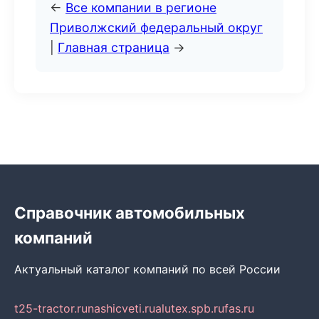
←
Все компании в регионе
Приволжский федеральный округ
|
Главная страница
→
Справочник автомобильных
компаний
Актуальный каталог компаний по всей России
t25-tractor.ru
nashicveti.ru
alutex.spb.ru
fas.ru