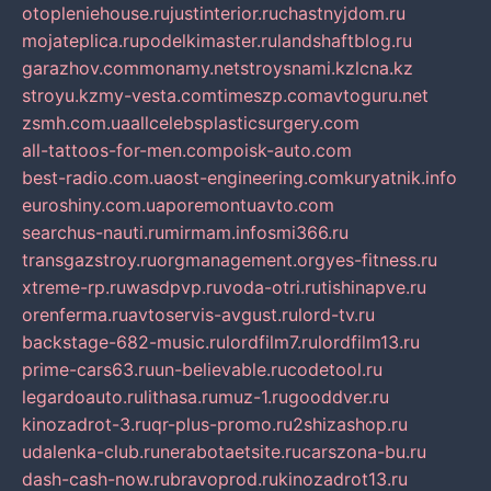
otopleniehouse.ru
justinterior.ru
chastnyjdom.ru
mojateplica.ru
podelkimaster.ru
landshaftblog.ru
garazhov.com
monamy.net
stroysnami.kz
lcna.kz
stroyu.kz
my-vesta.com
timeszp.com
avtoguru.net
zsmh.com.ua
allcelebsplasticsurgery.com
all-tattoos-for-men.com
poisk-auto.com
best-radio.com.ua
ost-engineering.com
kuryatnik.info
euroshiny.com.ua
poremontuavto.com
searchus-nauti.ru
mirmam.info
smi366.ru
transgazstroy.ru
orgmanagement.org
yes-fitness.ru
xtreme-rp.ru
wasdpvp.ru
voda-otri.ru
tishinapve.ru
orenferma.ru
avtoservis-avgust.ru
lord-tv.ru
backstage-682-music.ru
lordfilm7.ru
lordfilm13.ru
prime-cars63.ru
un-believable.ru
codetool.ru
legardoauto.ru
lithasa.ru
muz-1.ru
gooddver.ru
kinozadrot-3.ru
qr-plus-promo.ru
2shizashop.ru
udalenka-club.ru
nerabotaetsite.ru
carszona-bu.ru
dash-cash-now.ru
bravoprod.ru
kinozadrot13.ru