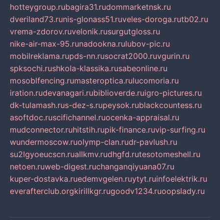
hotteygroup.ru
bagira31.ru
dommarketnsk.ru
dveriland73.ru
nis-glonass51.ru
veles-doroga.ru
tb02.ru
vrema-zdorov.ru
velonik.ru
surgutgloss.ru
nike-air-max-95.ru
nadookna.ru
lubov-pic.ru
mobilreklama.ru
pds-nn.ru
socrat2000.ru
vgurin.ru
spksochi.ru
shkola-klassika.ru
sabeonline.ru
mosoblfencing.ru
masteroptica.ru
lucomoria.ru
iration.ru
devanagari.ru
biblioverde.ru
igro-pictures.ru
dk-tulamash.ru
s-dez-s.ru
peysok.ru
blackcountess.ru
asoftdoc.ru
scifichannel.ru
ocenka-appraisal.ru
mudconnector.ru
hitstih.ru
pik-finance.ru
vip-surfing.ru
wundermoscow.ru
olymp-clan.ru
dr-pavlush.ru
su2lgyoeucscn.ru
allkmv.ru
dhgfd.ru
tesotomeshell.ru
netoen.ru
web-digest.ru
changanqiyuana07.ru
kuper-dostavka.ru
edemvgelen.ru
ytyt.ru
infoelektrik.ru
everafterclub.org
kirillkgr.ru
goodv1234.ru
oopslady.ru