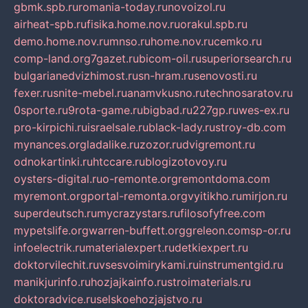
gbmk.spb.ru
romania-today.ru
novoizol.ru
airheat-spb.ru
fisika.home.nov.ru
orakul.spb.ru
demo.home.nov.ru
mnso.ru
home.nov.ru
cemko.ru
comp-land.org
7gazet.ru
bicom-oil.ru
superiorsearch.ru
bulgarianedvizhimost.ru
sn-hram.ru
senovosti.ru
fexer.ru
snite-mebel.ru
anamvkusno.ru
technosaratov.ru
0sporte.ru
9rota-game.ru
bigbad.ru
227gp.ru
wes-ex.ru
pro-kirpichi.ru
israelsale.ru
black-lady.ru
stroy-db.com
mynances.org
ladalike.ru
zozor.ru
dvigremont.ru
odnokartinki.ru
htccare.ru
blogizotovoy.ru
oysters-digital.ru
o-remonte.org
remontdoma.com
myremont.org
portal-remonta.org
vyitikho.ru
mirjon.ru
superdeutsch.ru
mycrazystars.ru
filosofyfree.com
mypetslife.org
warren-buffett.org
greleon.com
sp-or.ru
infoelectrik.ru
materialexpert.ru
detkiexpert.ru
doktorvilechit.ru
vsesvoimirykami.ru
instrumentgid.ru
manikjurinfo.ru
hozjajkainfo.ru
stroimaterials.ru
doktoradvice.ru
selskoehozjajstvo.ru