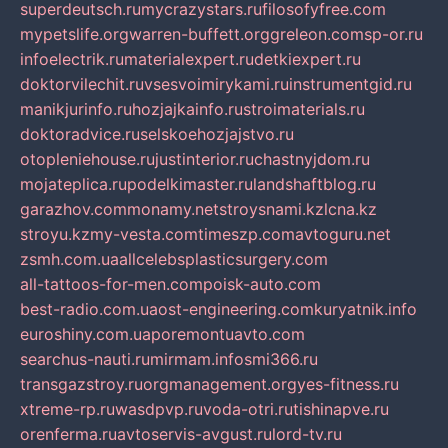
superdeutsch.ru
mycrazystars.ru
filosofyfree.com
mypetslife.org
warren-buffett.org
greleon.com
sp-or.ru
infoelectrik.ru
materialexpert.ru
detkiexpert.ru
doktorvilechit.ru
vsesvoimirykami.ru
instrumentgid.ru
manikjurinfo.ru
hozjajkainfo.ru
stroimaterials.ru
doktoradvice.ru
selskoehozjajstvo.ru
otopleniehouse.ru
justinterior.ru
chastnyjdom.ru
mojateplica.ru
podelkimaster.ru
landshaftblog.ru
garazhov.com
monamy.net
stroysnami.kz
lcna.kz
stroyu.kz
my-vesta.com
timeszp.com
avtoguru.net
zsmh.com.ua
allcelebsplasticsurgery.com
all-tattoos-for-men.com
poisk-auto.com
best-radio.com.ua
ost-engineering.com
kuryatnik.info
euroshiny.com.ua
poremontuavto.com
searchus-nauti.ru
mirmam.info
smi366.ru
transgazstroy.ru
orgmanagement.org
yes-fitness.ru
xtreme-rp.ru
wasdpvp.ru
voda-otri.ru
tishinapve.ru
orenferma.ru
avtoservis-avgust.ru
lord-tv.ru