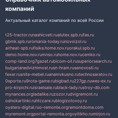
компаний
Актуальный каталог компаний по всей России
t25-tractor.ru
nashicveti.ru
alutex.spb.ru
fas.ru
gbmk.spb.ru
romania-today.ru
novoizol.ru
airheat-spb.ru
fisika.home.nov.ru
orakul.spb.ru
demo.home.nov.ru
mnso.ru
home.nov.ru
cemko.ru
comp-land.org
7gazet.ru
bicom-oil.ru
superiorsearch.ru
bulgarianedvizhimost.ru
sn-hram.ru
senovosti.ru
fexer.ru
snite-mebel.ru
anamvkusno.ru
technosaratov.ru
0sporte.ru
9rota-game.ru
bigbad.ru
227gp.ru
wes-ex.ru
pro-kirpichi.ru
israelsale.ru
black-lady.ru
stroy-db.com
mynances.org
ladalike.ru
zozor.ru
dvigremont.ru
odnokartinki.ru
htccare.ru
blogizotovoy.ru
oysters-digital.ru
o-remonte.org
remontdoma.com
myremont.org
portal-remonta.org
vyitikho.ru
mirjon.ru