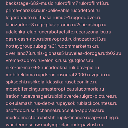
backstage-682-music.ru
lordfilm7.ru
lordfilm13.ru
prime-cars63.ru
un-believable.ru
codetool.ru
legardoauto.ru
lithasa.ru
muz-1.ru
gooddver.ru
kinozadrot-3.ru
qr-plus-promo.ru
2shizashop.ru
udalenka-club.ru
nerabotaetsite.ru
carszona-bu.ru
dash-cash-now.ru
bravoprod.ru
kinozadrot13.ru
hotteygroup.ru
bagira31.ru
dommarketnsk.ru
dveriland73.ru
nis-glonass51.ru
veles-doroga.ru
tb02.ru
vrema-zdorov.ru
velonik.ru
surgutgloss.ru
nike-air-max-95.ru
nadookna.ru
lubov-pic.ru
mobilreklama.ru
pds-nn.ru
socrat2000.ru
vgurin.ru
spksochi.ru
shkola-klassika.ru
sabeonline.ru
mosoblfencing.ru
masteroptica.ru
lucomoria.ru
iration.ru
devanagari.ru
biblioverde.ru
igro-pictures.ru
dk-tulamash.ru
s-dez-s.ru
peysok.ru
blackcountess.ru
asoftdoc.ru
scifichannel.ru
ocenka-appraisal.ru
mudconnector.ru
hitstih.ru
pik-finance.ru
vip-surfing.ru
wundermoscow.ru
olymp-clan.ru
dr-pavlush.ru