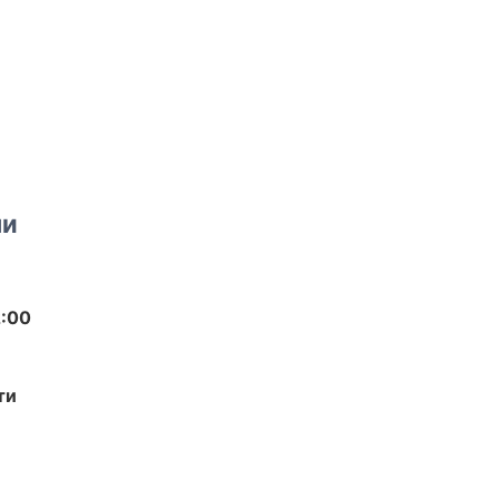
ми
2:00
ти