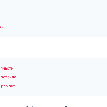
ов
апчасти
тостекла
 ремонт