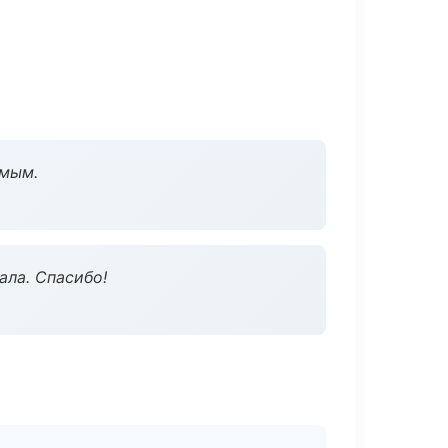
омым.
ала. Спасибо!