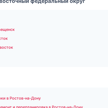
евосточный федеральный округ
вещенск
сток
восток
оки в Ростов-на-Дону
емонт и перепланировка в Ростов-на-Дону