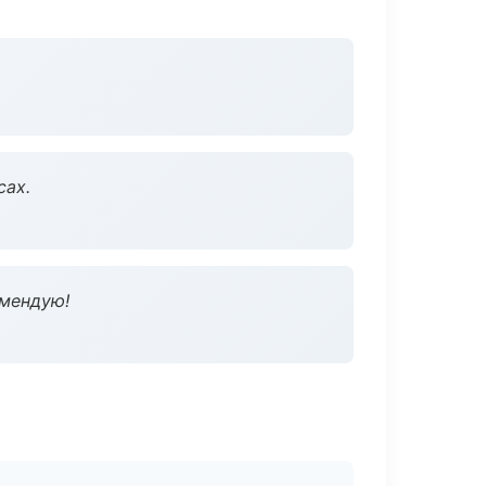
сах.
омендую!