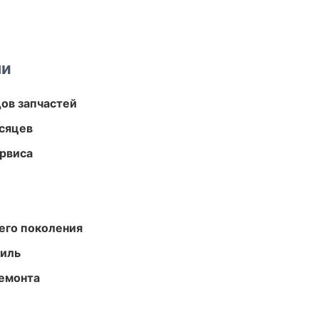
ми
ов запчастей
есяцев
рвиса
его поколения
иль
ремонта