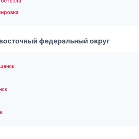
тостекла
лировка
евосточный федеральный округ
щенск
нск
к