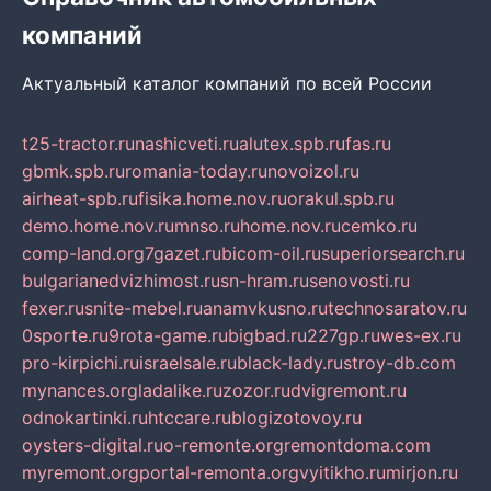
компаний
Актуальный каталог компаний по всей России
t25-tractor.ru
nashicveti.ru
alutex.spb.ru
fas.ru
gbmk.spb.ru
romania-today.ru
novoizol.ru
airheat-spb.ru
fisika.home.nov.ru
orakul.spb.ru
demo.home.nov.ru
mnso.ru
home.nov.ru
cemko.ru
comp-land.org
7gazet.ru
bicom-oil.ru
superiorsearch.ru
bulgarianedvizhimost.ru
sn-hram.ru
senovosti.ru
fexer.ru
snite-mebel.ru
anamvkusno.ru
technosaratov.ru
0sporte.ru
9rota-game.ru
bigbad.ru
227gp.ru
wes-ex.ru
pro-kirpichi.ru
israelsale.ru
black-lady.ru
stroy-db.com
mynances.org
ladalike.ru
zozor.ru
dvigremont.ru
odnokartinki.ru
htccare.ru
blogizotovoy.ru
oysters-digital.ru
o-remonte.org
remontdoma.com
myremont.org
portal-remonta.org
vyitikho.ru
mirjon.ru