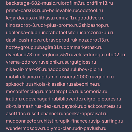
backstage-682-music.ru
lordfilm7.ru
lordfilm13.ru
prime-cars63.ru
un-believable.ru
codetool.ru
legardoauto.ru
lithasa.ru
muz-1.ru
gooddver.ru
kinozadrot-3.ru
qr-plus-promo.ru
2shizashop.ru
udalenka-club.ru
nerabotaetsite.ru
carszona-bu.ru
dash-cash-now.ru
bravoprod.ru
kinozadrot13.ru
hotteygroup.ru
bagira31.ru
dommarketnsk.ru
dveriland73.ru
nis-glonass51.ru
veles-doroga.ru
tb02.ru
vrema-zdorov.ru
velonik.ru
surgutgloss.ru
nike-air-max-95.ru
nadookna.ru
lubov-pic.ru
mobilreklama.ru
pds-nn.ru
socrat2000.ru
vgurin.ru
spksochi.ru
shkola-klassika.ru
sabeonline.ru
mosoblfencing.ru
masteroptica.ru
lucomoria.ru
iration.ru
devanagari.ru
biblioverde.ru
igro-pictures.ru
dk-tulamash.ru
s-dez-s.ru
peysok.ru
blackcountess.ru
asoftdoc.ru
scifichannel.ru
ocenka-appraisal.ru
mudconnector.ru
hitstih.ru
pik-finance.ru
vip-surfing.ru
wundermoscow.ru
olymp-clan.ru
dr-pavlush.ru