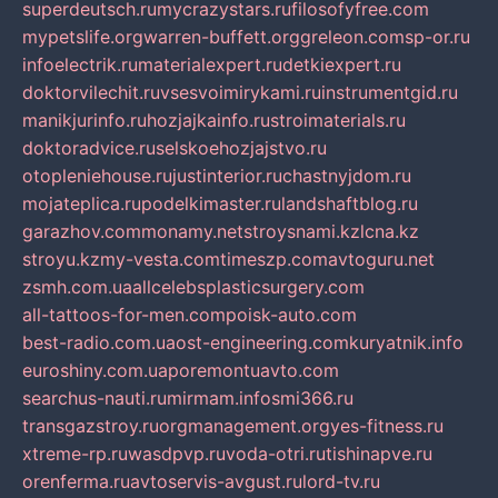
superdeutsch.ru
mycrazystars.ru
filosofyfree.com
mypetslife.org
warren-buffett.org
greleon.com
sp-or.ru
infoelectrik.ru
materialexpert.ru
detkiexpert.ru
doktorvilechit.ru
vsesvoimirykami.ru
instrumentgid.ru
manikjurinfo.ru
hozjajkainfo.ru
stroimaterials.ru
doktoradvice.ru
selskoehozjajstvo.ru
otopleniehouse.ru
justinterior.ru
chastnyjdom.ru
mojateplica.ru
podelkimaster.ru
landshaftblog.ru
garazhov.com
monamy.net
stroysnami.kz
lcna.kz
stroyu.kz
my-vesta.com
timeszp.com
avtoguru.net
zsmh.com.ua
allcelebsplasticsurgery.com
all-tattoos-for-men.com
poisk-auto.com
best-radio.com.ua
ost-engineering.com
kuryatnik.info
euroshiny.com.ua
poremontuavto.com
searchus-nauti.ru
mirmam.info
smi366.ru
transgazstroy.ru
orgmanagement.org
yes-fitness.ru
xtreme-rp.ru
wasdpvp.ru
voda-otri.ru
tishinapve.ru
orenferma.ru
avtoservis-avgust.ru
lord-tv.ru