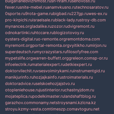
bulgarianedvizhimost.ru
sn-hram.ru
senovosti.ru
fexer.ru
snite-mebel.ru
anamvkusno.ru
technosaratov.ru
0sporte.ru
9rota-game.ru
bigbad.ru
227gp.ru
wes-ex.ru
pro-kirpichi.ru
israelsale.ru
black-lady.ru
stroy-db.com
mynances.org
ladalike.ru
zozor.ru
dvigremont.ru
odnokartinki.ru
htccare.ru
blogizotovoy.ru
oysters-digital.ru
o-remonte.org
remontdoma.com
myremont.org
portal-remonta.org
vyitikho.ru
mirjon.ru
superdeutsch.ru
mycrazystars.ru
filosofyfree.com
mypetslife.org
warren-buffett.org
greleon.com
sp-or.ru
infoelectrik.ru
materialexpert.ru
detkiexpert.ru
doktorvilechit.ru
vsesvoimirykami.ru
instrumentgid.ru
manikjurinfo.ru
hozjajkainfo.ru
stroimaterials.ru
doktoradvice.ru
selskoehozjajstvo.ru
otopleniehouse.ru
justinterior.ru
chastnyjdom.ru
mojateplica.ru
podelkimaster.ru
landshaftblog.ru
garazhov.com
monamy.net
stroysnami.kz
lcna.kz
stroyu.kz
my-vesta.com
timeszp.com
avtoguru.net