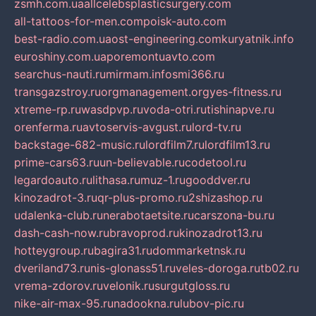
zsmh.com.ua
allcelebsplasticsurgery.com
all-tattoos-for-men.com
poisk-auto.com
best-radio.com.ua
ost-engineering.com
kuryatnik.info
euroshiny.com.ua
poremontuavto.com
searchus-nauti.ru
mirmam.info
smi366.ru
transgazstroy.ru
orgmanagement.org
yes-fitness.ru
xtreme-rp.ru
wasdpvp.ru
voda-otri.ru
tishinapve.ru
orenferma.ru
avtoservis-avgust.ru
lord-tv.ru
backstage-682-music.ru
lordfilm7.ru
lordfilm13.ru
prime-cars63.ru
un-believable.ru
codetool.ru
legardoauto.ru
lithasa.ru
muz-1.ru
gooddver.ru
kinozadrot-3.ru
qr-plus-promo.ru
2shizashop.ru
udalenka-club.ru
nerabotaetsite.ru
carszona-bu.ru
dash-cash-now.ru
bravoprod.ru
kinozadrot13.ru
hotteygroup.ru
bagira31.ru
dommarketnsk.ru
dveriland73.ru
nis-glonass51.ru
veles-doroga.ru
tb02.ru
vrema-zdorov.ru
velonik.ru
surgutgloss.ru
nike-air-max-95.ru
nadookna.ru
lubov-pic.ru