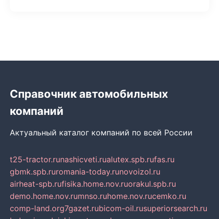
Справочник автомобильных
компаний
Актуальный каталог компаний по всей России
t25-tractor.ru
nashicveti.ru
alutex.spb.ru
fas.ru
gbmk.spb.ru
romania-today.ru
novoizol.ru
airheat-spb.ru
fisika.home.nov.ru
orakul.spb.ru
demo.home.nov.ru
mnso.ru
home.nov.ru
cemko.ru
comp-land.org
7gazet.ru
bicom-oil.ru
superiorsearch.ru