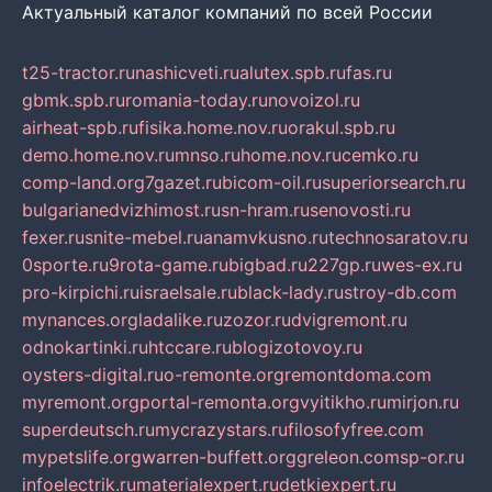
Актуальный каталог компаний по всей России
t25-tractor.ru
nashicveti.ru
alutex.spb.ru
fas.ru
gbmk.spb.ru
romania-today.ru
novoizol.ru
airheat-spb.ru
fisika.home.nov.ru
orakul.spb.ru
demo.home.nov.ru
mnso.ru
home.nov.ru
cemko.ru
comp-land.org
7gazet.ru
bicom-oil.ru
superiorsearch.ru
bulgarianedvizhimost.ru
sn-hram.ru
senovosti.ru
fexer.ru
snite-mebel.ru
anamvkusno.ru
technosaratov.ru
0sporte.ru
9rota-game.ru
bigbad.ru
227gp.ru
wes-ex.ru
pro-kirpichi.ru
israelsale.ru
black-lady.ru
stroy-db.com
mynances.org
ladalike.ru
zozor.ru
dvigremont.ru
odnokartinki.ru
htccare.ru
blogizotovoy.ru
oysters-digital.ru
o-remonte.org
remontdoma.com
myremont.org
portal-remonta.org
vyitikho.ru
mirjon.ru
superdeutsch.ru
mycrazystars.ru
filosofyfree.com
mypetslife.org
warren-buffett.org
greleon.com
sp-or.ru
infoelectrik.ru
materialexpert.ru
detkiexpert.ru