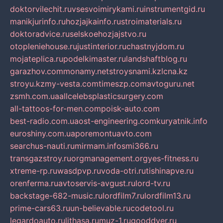
doktorvilechit.ru
vsesvoimirykami.ru
instrumentgid.ru
manikjurinfo.ru
hozjajkainfo.ru
stroimaterials.ru
doktoradvice.ru
selskoehozjajstvo.ru
otopleniehouse.ru
justinterior.ru
chastnyjdom.ru
mojateplica.ru
podelkimaster.ru
landshaftblog.ru
garazhov.com
monamy.net
stroysnami.kz
lcna.kz
stroyu.kz
my-vesta.com
timeszp.com
avtoguru.net
zsmh.com.ua
allcelebsplasticsurgery.com
all-tattoos-for-men.com
poisk-auto.com
best-radio.com.ua
ost-engineering.com
kuryatnik.info
euroshiny.com.ua
poremontuavto.com
searchus-nauti.ru
mirmam.info
smi366.ru
transgazstroy.ru
orgmanagement.org
yes-fitness.ru
xtreme-rp.ru
wasdpvp.ru
voda-otri.ru
tishinapve.ru
orenferma.ru
avtoservis-avgust.ru
lord-tv.ru
backstage-682-music.ru
lordfilm7.ru
lordfilm13.ru
prime-cars63.ru
un-believable.ru
codetool.ru
legardoauto.ru
lithasa.ru
muz-1.ru
gooddver.ru