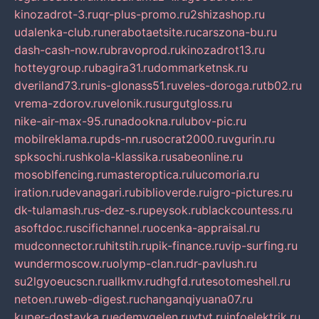
kinozadrot-3.ru
qr-plus-promo.ru
2shizashop.ru
udalenka-club.ru
nerabotaetsite.ru
carszona-bu.ru
dash-cash-now.ru
bravoprod.ru
kinozadrot13.ru
hotteygroup.ru
bagira31.ru
dommarketnsk.ru
dveriland73.ru
nis-glonass51.ru
veles-doroga.ru
tb02.ru
vrema-zdorov.ru
velonik.ru
surgutgloss.ru
nike-air-max-95.ru
nadookna.ru
lubov-pic.ru
mobilreklama.ru
pds-nn.ru
socrat2000.ru
vgurin.ru
spksochi.ru
shkola-klassika.ru
sabeonline.ru
mosoblfencing.ru
masteroptica.ru
lucomoria.ru
iration.ru
devanagari.ru
biblioverde.ru
igro-pictures.ru
dk-tulamash.ru
s-dez-s.ru
peysok.ru
blackcountess.ru
asoftdoc.ru
scifichannel.ru
ocenka-appraisal.ru
mudconnector.ru
hitstih.ru
pik-finance.ru
vip-surfing.ru
wundermoscow.ru
olymp-clan.ru
dr-pavlush.ru
su2lgyoeucscn.ru
allkmv.ru
dhgfd.ru
tesotomeshell.ru
netoen.ru
web-digest.ru
changanqiyuana07.ru
kuper-dostavka.ru
edemvgelen.ru
ytyt.ru
infoelektrik.ru