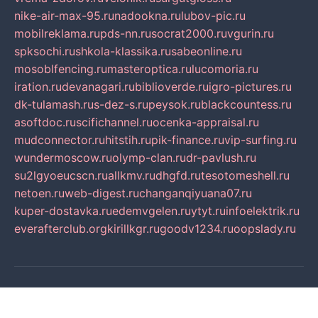
nike-air-max-95.ru
nadookna.ru
lubov-pic.ru
mobilreklama.ru
pds-nn.ru
socrat2000.ru
vgurin.ru
spksochi.ru
shkola-klassika.ru
sabeonline.ru
mosoblfencing.ru
masteroptica.ru
lucomoria.ru
iration.ru
devanagari.ru
biblioverde.ru
igro-pictures.ru
dk-tulamash.ru
s-dez-s.ru
peysok.ru
blackcountess.ru
asoftdoc.ru
scifichannel.ru
ocenka-appraisal.ru
mudconnector.ru
hitstih.ru
pik-finance.ru
vip-surfing.ru
wundermoscow.ru
olymp-clan.ru
dr-pavlush.ru
su2lgyoeucscn.ru
allkmv.ru
dhgfd.ru
tesotomeshell.ru
netoen.ru
web-digest.ru
changanqiyuana07.ru
kuper-dostavka.ru
edemvgelen.ru
ytyt.ru
infoelektrik.ru
everafterclub.org
kirillkgr.ru
goodv1234.ru
oopslady.ru
© Справочник автомобильных компаний. Все
права защищены.