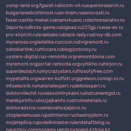
comp-land.org
7gazet.ru
bicom-oil.ru
superiorsearch.ru
bulgarianedvizhimost.ru
sn-hram.ru
senovosti.ru
fexer.ru
snite-mebel.ru
anamvkusno.ru
technosaratov.ru
0sporte.ru
9rota-game.ru
bigbad.ru
227gp.ru
wes-ex.ru
pro-kirpichi.ru
israelsale.ru
black-lady.ru
stroy-db.com
mynances.org
ladalike.ru
zozor.ru
dvigremont.ru
odnokartinki.ru
htccare.ru
blogizotovoy.ru
oysters-digital.ru
o-remonte.org
remontdoma.com
myremont.org
portal-remonta.org
vyitikho.ru
mirjon.ru
superdeutsch.ru
mycrazystars.ru
filosofyfree.com
mypetslife.org
warren-buffett.org
greleon.com
sp-or.ru
infoelectrik.ru
materialexpert.ru
detkiexpert.ru
doktorvilechit.ru
vsesvoimirykami.ru
instrumentgid.ru
manikjurinfo.ru
hozjajkainfo.ru
stroimaterials.ru
doktoradvice.ru
selskoehozjajstvo.ru
otopleniehouse.ru
justinterior.ru
chastnyjdom.ru
mojateplica.ru
podelkimaster.ru
landshaftblog.ru
garazhov.com
monamy.net
stroysnami.kz
lcna.kz