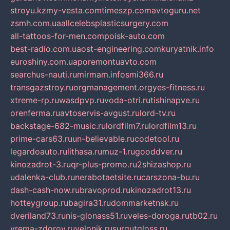
stroyu.kz
my-vesta.com
timeszp.com
avtoguru.net
zsmh.com.ua
allcelebsplasticsurgery.com
all-tattoos-for-men.com
poisk-auto.com
best-radio.com.ua
ost-engineering.com
kuryatnik.info
euroshiny.com.ua
poremontuavto.com
searchus-nauti.ru
mirmam.info
smi366.ru
transgazstroy.ru
orgmanagement.org
yes-fitness.ru
xtreme-rp.ru
wasdpvp.ru
voda-otri.ru
tishinapve.ru
orenferma.ru
avtoservis-avgust.ru
lord-tv.ru
backstage-682-music.ru
lordfilm7.ru
lordfilm13.ru
prime-cars63.ru
un-believable.ru
codetool.ru
legardoauto.ru
lithasa.ru
muz-1.ru
gooddver.ru
kinozadrot-3.ru
qr-plus-promo.ru
2shizashop.ru
udalenka-club.ru
nerabotaetsite.ru
carszona-bu.ru
dash-cash-now.ru
bravoprod.ru
kinozadrot13.ru
hotteygroup.ru
bagira31.ru
dommarketnsk.ru
dveriland73.ru
nis-glonass51.ru
veles-doroga.ru
tb02.ru
vrema-zdorov.ru
velonik.ru
surgutgloss.ru