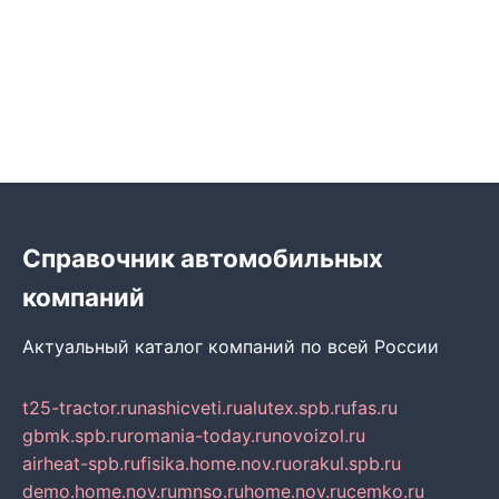
Справочник автомобильных
компаний
Актуальный каталог компаний по всей России
t25-tractor.ru
nashicveti.ru
alutex.spb.ru
fas.ru
gbmk.spb.ru
romania-today.ru
novoizol.ru
airheat-spb.ru
fisika.home.nov.ru
orakul.spb.ru
demo.home.nov.ru
mnso.ru
home.nov.ru
cemko.ru