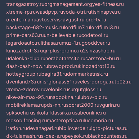
transgazstroy.ru
orgmanagement.org
yes-fitness.ru
xtreme-rp.ru
wasdpvp.ru
voda-otri.ru
tishinapve.ru
orenferma.ru
avtoservis-avgust.ru
lord-tv.ru
backstage-682-music.ru
lordfilm7.ru
lordfilm13.ru
prime-cars63.ru
un-believable.ru
codetool.ru
legardoauto.ru
lithasa.ru
muz-1.ru
gooddver.ru
kinozadrot-3.ru
qr-plus-promo.ru
2shizashop.ru
udalenka-club.ru
nerabotaetsite.ru
carszona-bu.ru
dash-cash-now.ru
bravoprod.ru
kinozadrot13.ru
hotteygroup.ru
bagira31.ru
dommarketnsk.ru
dveriland73.ru
nis-glonass51.ru
veles-doroga.ru
tb02.ru
vrema-zdorov.ru
velonik.ru
surgutgloss.ru
nike-air-max-95.ru
nadookna.ru
lubov-pic.ru
mobilreklama.ru
pds-nn.ru
socrat2000.ru
vgurin.ru
spksochi.ru
shkola-klassika.ru
sabeonline.ru
mosoblfencing.ru
masteroptica.ru
lucomoria.ru
iration.ru
devanagari.ru
biblioverde.ru
igro-pictures.ru
dk-tulamash.ru
s-dez-s.ru
peysok.ru
blackcountess.ru