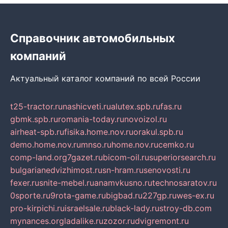
Справочник автомобильных
компаний
Актуальный каталог компаний по всей России
t25-tractor.ru
nashicveti.ru
alutex.spb.ru
fas.ru
gbmk.spb.ru
romania-today.ru
novoizol.ru
airheat-spb.ru
fisika.home.nov.ru
orakul.spb.ru
demo.home.nov.ru
mnso.ru
home.nov.ru
cemko.ru
comp-land.org
7gazet.ru
bicom-oil.ru
superiorsearch.ru
bulgarianedvizhimost.ru
sn-hram.ru
senovosti.ru
fexer.ru
snite-mebel.ru
anamvkusno.ru
technosaratov.ru
0sporte.ru
9rota-game.ru
bigbad.ru
227gp.ru
wes-ex.ru
pro-kirpichi.ru
israelsale.ru
black-lady.ru
stroy-db.com
mynances.org
ladalike.ru
zozor.ru
dvigremont.ru