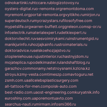
odnokartinki.ru
htccare.ru
blogizotovoy.ru
oysters-digital.ru
o-remonte.org
remontdoma.com
myremont.org
portal-remonta.org
vyitikho.ru
mirjon.ru
superdeutsch.ru
mycrazystars.ru
filosofyfree.com
mypetslife.org
warren-buffett.org
greleon.com
sp-or.ru
infoelectrik.ru
materialexpert.ru
detkiexpert.ru
doktorvilechit.ru
vsesvoimirykami.ru
instrumentgid.ru
manikjurinfo.ru
hozjajkainfo.ru
stroimaterials.ru
doktoradvice.ru
selskoehozjajstvo.ru
otopleniehouse.ru
justinterior.ru
chastnyjdom.ru
mojateplica.ru
podelkimaster.ru
landshaftblog.ru
garazhov.com
monamy.net
stroysnami.kz
lcna.kz
stroyu.kz
my-vesta.com
timeszp.com
avtoguru.net
zsmh.com.ua
allcelebsplasticsurgery.com
all-tattoos-for-men.com
poisk-auto.com
best-radio.com.ua
ost-engineering.com
kuryatnik.info
euroshiny.com.ua
poremontuavto.com
searchus-nauti.ru
mirmam.info
smi366.ru