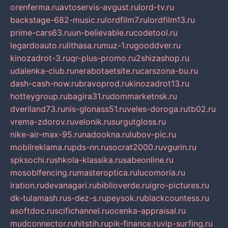
orenferma.ru
avtoservis-avgust.ru
lord-tv.ru
backstage-682-music.ru
lordfilm7.ru
lordfilm13.ru
prime-cars63.ru
un-believable.ru
codetool.ru
legardoauto.ru
lithasa.ru
muz-1.ru
gooddver.ru
kinozadrot-3.ru
qr-plus-promo.ru
2shizashop.ru
udalenka-club.ru
nerabotaetsite.ru
carszona-bu.ru
dash-cash-now.ru
bravoprod.ru
kinozadrot13.ru
hotteygroup.ru
bagira31.ru
dommarketnsk.ru
dveriland73.ru
nis-glonass51.ru
veles-doroga.ru
tb02.ru
vrema-zdorov.ru
velonik.ru
surgutgloss.ru
nike-air-max-95.ru
nadookna.ru
lubov-pic.ru
mobilreklama.ru
pds-nn.ru
socrat2000.ru
vgurin.ru
spksochi.ru
shkola-klassika.ru
sabeonline.ru
mosoblfencing.ru
masteroptica.ru
lucomoria.ru
iration.ru
devanagari.ru
biblioverde.ru
igro-pictures.ru
dk-tulamash.ru
s-dez-s.ru
peysok.ru
blackcountess.ru
asoftdoc.ru
scifichannel.ru
ocenka-appraisal.ru
mudconnector.ru
hitstih.ru
pik-finance.ru
vip-surfing.ru