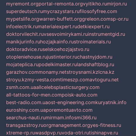
myremont.org
portal-remonta.org
vyitikho.ru
mirjon.ru
superdeutsch.ru
mycrazystars.ru
filosofyfree.com
mypetslife.org
warren-buffett.org
greleon.com
sp-or.ru
infoelectrik.ru
materialexpert.ru
detkiexpert.ru
doktorvilechit.ru
vsesvoimirykami.ru
instrumentgid.ru
manikjurinfo.ru
hozjajkainfo.ru
stroimaterials.ru
doktoradvice.ru
selskoehozjajstvo.ru
otopleniehouse.ru
justinterior.ru
chastnyjdom.ru
mojateplica.ru
podelkimaster.ru
landshaftblog.ru
garazhov.com
monamy.net
stroysnami.kz
lcna.kz
stroyu.kz
my-vesta.com
timeszp.com
avtoguru.net
zsmh.com.ua
allcelebsplasticsurgery.com
all-tattoos-for-men.com
poisk-auto.com
best-radio.com.ua
ost-engineering.com
kuryatnik.info
euroshiny.com.ua
poremontuavto.com
searchus-nauti.ru
mirmam.info
smi366.ru
transgazstroy.ru
orgmanagement.org
yes-fitness.ru
xtreme-rp.ru
wasdpvp.ru
voda-otri.ru
tishinapve.ru