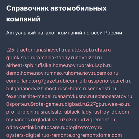
Справочник автомобильных
компаний
Актуальный каталог компаний по всей России
t25-tractor.ru
nashicveti.ru
alutex.spb.ru
fas.ru
gbmk.spb.ru
romania-today.ru
novoizol.ru
airheat-spb.ru
fisika.home.nov.ru
orakul.spb.ru
demo.home.nov.ru
mnso.ru
home.nov.ru
cemko.ru
comp-land.org
7gazet.ru
bicom-oil.ru
superiorsearch.ru
bulgarianedvizhimost.ru
sn-hram.ru
senovosti.ru
fexer.ru
snite-mebel.ru
anamvkusno.ru
technosaratov.ru
0sporte.ru
9rota-game.ru
bigbad.ru
227gp.ru
wes-ex.ru
pro-kirpichi.ru
israelsale.ru
black-lady.ru
stroy-db.com
mynances.org
ladalike.ru
zozor.ru
dvigremont.ru
odnokartinki.ru
htccare.ru
blogizotovoy.ru
oysters-digital.ru
o-remonte.org
remontdoma.com