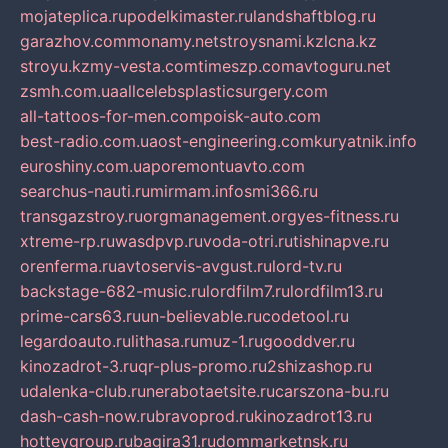
mojateplica.ru
podelkimaster.ru
landshaftblog.ru
garazhov.com
monamy.net
stroysnami.kz
lcna.kz
stroyu.kz
my-vesta.com
timeszp.com
avtoguru.net
zsmh.com.ua
allcelebsplasticsurgery.com
all-tattoos-for-men.com
poisk-auto.com
best-radio.com.ua
ost-engineering.com
kuryatnik.info
euroshiny.com.ua
poremontuavto.com
searchus-nauti.ru
mirmam.info
smi366.ru
transgazstroy.ru
orgmanagement.org
yes-fitness.ru
xtreme-rp.ru
wasdpvp.ru
voda-otri.ru
tishinapve.ru
orenferma.ru
avtoservis-avgust.ru
lord-tv.ru
backstage-682-music.ru
lordfilm7.ru
lordfilm13.ru
prime-cars63.ru
un-believable.ru
codetool.ru
legardoauto.ru
lithasa.ru
muz-1.ru
gooddver.ru
kinozadrot-3.ru
qr-plus-promo.ru
2shizashop.ru
udalenka-club.ru
nerabotaetsite.ru
carszona-bu.ru
dash-cash-now.ru
bravoprod.ru
kinozadrot13.ru
hotteygroup.ru
bagira31.ru
dommarketnsk.ru