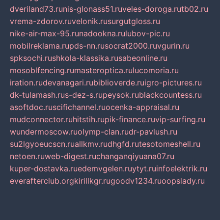
dveriland73.ru
nis-glonass51.ru
veles-doroga.ru
tb02.ru
vrema-zdorov.ru
velonik.ru
surgutgloss.ru
nike-air-max-95.ru
nadookna.ru
lubov-pic.ru
mobilreklama.ru
pds-nn.ru
socrat2000.ru
vgurin.ru
spksochi.ru
shkola-klassika.ru
sabeonline.ru
mosoblfencing.ru
masteroptica.ru
lucomoria.ru
iration.ru
devanagari.ru
biblioverde.ru
igro-pictures.ru
dk-tulamash.ru
s-dez-s.ru
peysok.ru
blackcountess.ru
asoftdoc.ru
scifichannel.ru
ocenka-appraisal.ru
mudconnector.ru
hitstih.ru
pik-finance.ru
vip-surfing.ru
wundermoscow.ru
olymp-clan.ru
dr-pavlush.ru
su2lgyoeucscn.ru
allkmv.ru
dhgfd.ru
tesotomeshell.ru
netoen.ru
web-digest.ru
changanqiyuana07.ru
kuper-dostavka.ru
edemvgelen.ru
ytyt.ru
infoelektrik.ru
everafterclub.org
kirillkgr.ru
goodv1234.ru
oopslady.ru