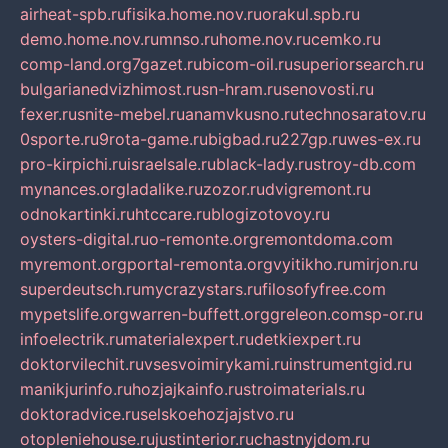
airheat-spb.ru
fisika.home.nov.ru
orakul.spb.ru
demo.home.nov.ru
mnso.ru
home.nov.ru
cemko.ru
comp-land.org
7gazet.ru
bicom-oil.ru
superiorsearch.ru
bulgarianedvizhimost.ru
sn-hram.ru
senovosti.ru
fexer.ru
snite-mebel.ru
anamvkusno.ru
technosaratov.ru
0sporte.ru
9rota-game.ru
bigbad.ru
227gp.ru
wes-ex.ru
pro-kirpichi.ru
israelsale.ru
black-lady.ru
stroy-db.com
mynances.org
ladalike.ru
zozor.ru
dvigremont.ru
odnokartinki.ru
htccare.ru
blogizotovoy.ru
oysters-digital.ru
o-remonte.org
remontdoma.com
myremont.org
portal-remonta.org
vyitikho.ru
mirjon.ru
superdeutsch.ru
mycrazystars.ru
filosofyfree.com
mypetslife.org
warren-buffett.org
greleon.com
sp-or.ru
infoelectrik.ru
materialexpert.ru
detkiexpert.ru
doktorvilechit.ru
vsesvoimirykami.ru
instrumentgid.ru
manikjurinfo.ru
hozjajkainfo.ru
stroimaterials.ru
doktoradvice.ru
selskoehozjajstvo.ru
otopleniehouse.ru
justinterior.ru
chastnyjdom.ru