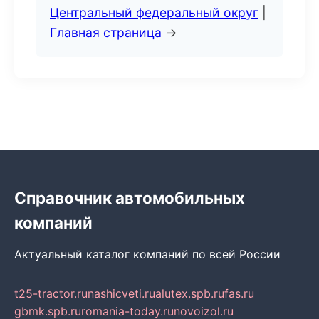
Центральный федеральный округ
|
Главная страница
→
Справочник автомобильных
компаний
Актуальный каталог компаний по всей России
t25-tractor.ru
nashicveti.ru
alutex.spb.ru
fas.ru
gbmk.spb.ru
romania-today.ru
novoizol.ru