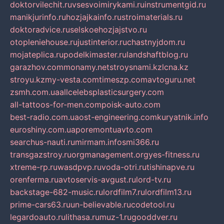
doktorvilechit.ru
vsesvoimirykami.ru
instrumentgid.ru
manikjurinfo.ru
hozjajkainfo.ru
stroimaterials.ru
doktoradvice.ru
selskoehozjajstvo.ru
otopleniehouse.ru
justinterior.ru
chastnyjdom.ru
mojateplica.ru
podelkimaster.ru
landshaftblog.ru
garazhov.com
monamy.net
stroysnami.kz
lcna.kz
stroyu.kz
my-vesta.com
timeszp.com
avtoguru.net
zsmh.com.ua
allcelebsplasticsurgery.com
all-tattoos-for-men.com
poisk-auto.com
best-radio.com.ua
ost-engineering.com
kuryatnik.info
euroshiny.com.ua
poremontuavto.com
searchus-nauti.ru
mirmam.info
smi366.ru
transgazstroy.ru
orgmanagement.org
yes-fitness.ru
xtreme-rp.ru
wasdpvp.ru
voda-otri.ru
tishinapve.ru
orenferma.ru
avtoservis-avgust.ru
lord-tv.ru
backstage-682-music.ru
lordfilm7.ru
lordfilm13.ru
prime-cars63.ru
un-believable.ru
codetool.ru
legardoauto.ru
lithasa.ru
muz-1.ru
gooddver.ru