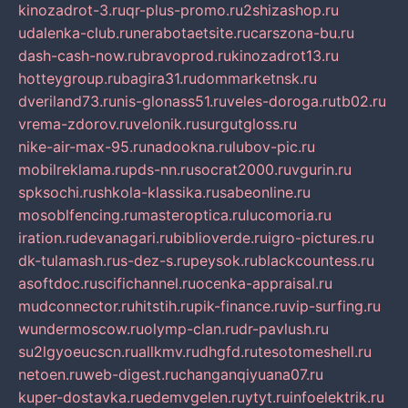
kinozadrot-3.ru
qr-plus-promo.ru
2shizashop.ru
udalenka-club.ru
nerabotaetsite.ru
carszona-bu.ru
dash-cash-now.ru
bravoprod.ru
kinozadrot13.ru
hotteygroup.ru
bagira31.ru
dommarketnsk.ru
dveriland73.ru
nis-glonass51.ru
veles-doroga.ru
tb02.ru
vrema-zdorov.ru
velonik.ru
surgutgloss.ru
nike-air-max-95.ru
nadookna.ru
lubov-pic.ru
mobilreklama.ru
pds-nn.ru
socrat2000.ru
vgurin.ru
spksochi.ru
shkola-klassika.ru
sabeonline.ru
mosoblfencing.ru
masteroptica.ru
lucomoria.ru
iration.ru
devanagari.ru
biblioverde.ru
igro-pictures.ru
dk-tulamash.ru
s-dez-s.ru
peysok.ru
blackcountess.ru
asoftdoc.ru
scifichannel.ru
ocenka-appraisal.ru
mudconnector.ru
hitstih.ru
pik-finance.ru
vip-surfing.ru
wundermoscow.ru
olymp-clan.ru
dr-pavlush.ru
su2lgyoeucscn.ru
allkmv.ru
dhgfd.ru
tesotomeshell.ru
netoen.ru
web-digest.ru
changanqiyuana07.ru
kuper-dostavka.ru
edemvgelen.ru
ytyt.ru
infoelektrik.ru