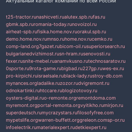
Актуальный каталог компаний по всей России
t25-tractor.ru
nashicveti.ru
alutex.spb.ru
fas.ru
gbmk.spb.ru
romania-today.ru
novoizol.ru
airheat-spb.ru
fisika.home.nov.ru
orakul.spb.ru
demo.home.nov.ru
mnso.ru
home.nov.ru
cemko.ru
comp-land.org
7gazet.ru
bicom-oil.ru
superiorsearch.ru
bulgarianedvizhimost.ru
sn-hram.ru
senovosti.ru
fexer.ru
snite-mebel.ru
anamvkusno.ru
technosaratov.ru
0sporte.ru
9rota-game.ru
bigbad.ru
227gp.ru
wes-ex.ru
pro-kirpichi.ru
israelsale.ru
black-lady.ru
stroy-db.com
mynances.org
ladalike.ru
zozor.ru
dvigremont.ru
odnokartinki.ru
htccare.ru
blogizotovoy.ru
oysters-digital.ru
o-remonte.org
remontdoma.com
myremont.org
portal-remonta.org
vyitikho.ru
mirjon.ru
superdeutsch.ru
mycrazystars.ru
filosofyfree.com
mypetslife.org
warren-buffett.org
greleon.com
sp-or.ru
infoelectrik.ru
materialexpert.ru
detkiexpert.ru