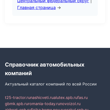
Центральный федеральный округ
|
Главная страница
→
Справочник автомобильных
компаний
Актуальный каталог компаний по всей России
t25-tractor.ru
nashicveti.ru
alutex.spb.ru
fas.ru
gbmk.spb.ru
romania-today.ru
novoizol.ru
airheat-spb.ru
fisika.home.nov.ru
orakul.spb.ru