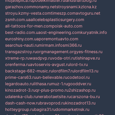
mojateplica.ru
podelkimaster.ru
landshaftblog.ru
garazhov.com
monamy.net
stroysnami.kz
lcna.kz
stroyu.kz
my-vesta.com
timeszp.com
avtoguru.net
zsmh.com.ua
allcelebsplasticsurgery.com
all-tattoos-for-men.com
poisk-auto.com
best-radio.com.ua
ost-engineering.com
kuryatnik.info
euroshiny.com.ua
poremontuavto.com
searchus-nauti.ru
mirmam.info
smi366.ru
transgazstroy.ru
orgmanagement.org
yes-fitness.ru
xtreme-rp.ru
wasdpvp.ru
voda-otri.ru
tishinapve.ru
orenferma.ru
avtoservis-avgust.ru
lord-tv.ru
backstage-682-music.ru
lordfilm7.ru
lordfilm13.ru
prime-cars63.ru
un-believable.ru
codetool.ru
legardoauto.ru
lithasa.ru
muz-1.ru
gooddver.ru
kinozadrot-3.ru
qr-plus-promo.ru
2shizashop.ru
udalenka-club.ru
nerabotaetsite.ru
carszona-bu.ru
dash-cash-now.ru
bravoprod.ru
kinozadrot13.ru
hotteygroup.ru
bagira31.ru
dommarketnsk.ru