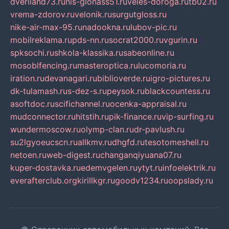
dveriland73.ru
nis-glonass51.ru
veles-doroga.ru
tb02.ru
vrema-zdorov.ru
velonik.ru
surgutgloss.ru
nike-air-max-95.ru
nadookna.ru
lubov-pic.ru
mobilreklama.ru
pds-nn.ru
socrat2000.ru
vgurin.ru
spksochi.ru
shkola-klassika.ru
sabeonline.ru
mosoblfencing.ru
masteroptica.ru
lucomoria.ru
iration.ru
devanagari.ru
biblioverde.ru
igro-pictures.ru
dk-tulamash.ru
s-dez-s.ru
peysok.ru
blackcountess.ru
asoftdoc.ru
scifichannel.ru
ocenka-appraisal.ru
mudconnector.ru
hitstih.ru
pik-finance.ru
vip-surfing.ru
wundermoscow.ru
olymp-clan.ru
dr-pavlush.ru
su2lgyoeucscn.ru
allkmv.ru
dhgfd.ru
tesotomeshell.ru
netoen.ru
web-digest.ru
changanqiyuana07.ru
kuper-dostavka.ru
edemvgelen.ru
ytyt.ru
infoelektrik.ru
everafterclub.org
kirillkgr.ru
goodv1234.ru
oopslady.ru