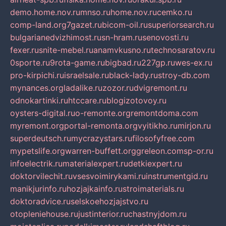
demo.home.nov.ru
mnso.ru
home.nov.ru
cemko.ru
comp-land.org
7gazet.ru
bicom-oil.ru
superiorsearch.ru
bulgarianedvizhimost.ru
sn-hram.ru
senovosti.ru
fexer.ru
snite-mebel.ru
anamvkusno.ru
technosaratov.ru
0sporte.ru
9rota-game.ru
bigbad.ru
227gp.ru
wes-ex.ru
pro-kirpichi.ru
israelsale.ru
black-lady.ru
stroy-db.com
mynances.org
ladalike.ru
zozor.ru
dvigremont.ru
odnokartinki.ru
htccare.ru
blogizotovoy.ru
oysters-digital.ru
o-remonte.org
remontdoma.com
myremont.org
portal-remonta.org
vyitikho.ru
mirjon.ru
superdeutsch.ru
mycrazystars.ru
filosofyfree.com
mypetslife.org
warren-buffett.org
greleon.com
sp-or.ru
infoelectrik.ru
materialexpert.ru
detkiexpert.ru
doktorvilechit.ru
vsesvoimirykami.ru
instrumentgid.ru
manikjurinfo.ru
hozjajkainfo.ru
stroimaterials.ru
doktoradvice.ru
selskoehozjajstvo.ru
otopleniehouse.ru
justinterior.ru
chastnyjdom.ru