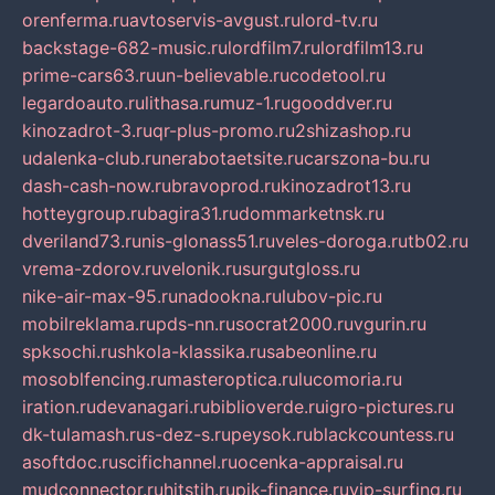
orenferma.ru
avtoservis-avgust.ru
lord-tv.ru
backstage-682-music.ru
lordfilm7.ru
lordfilm13.ru
prime-cars63.ru
un-believable.ru
codetool.ru
legardoauto.ru
lithasa.ru
muz-1.ru
gooddver.ru
kinozadrot-3.ru
qr-plus-promo.ru
2shizashop.ru
udalenka-club.ru
nerabotaetsite.ru
carszona-bu.ru
dash-cash-now.ru
bravoprod.ru
kinozadrot13.ru
hotteygroup.ru
bagira31.ru
dommarketnsk.ru
dveriland73.ru
nis-glonass51.ru
veles-doroga.ru
tb02.ru
vrema-zdorov.ru
velonik.ru
surgutgloss.ru
nike-air-max-95.ru
nadookna.ru
lubov-pic.ru
mobilreklama.ru
pds-nn.ru
socrat2000.ru
vgurin.ru
spksochi.ru
shkola-klassika.ru
sabeonline.ru
mosoblfencing.ru
masteroptica.ru
lucomoria.ru
iration.ru
devanagari.ru
biblioverde.ru
igro-pictures.ru
dk-tulamash.ru
s-dez-s.ru
peysok.ru
blackcountess.ru
asoftdoc.ru
scifichannel.ru
ocenka-appraisal.ru
mudconnector.ru
hitstih.ru
pik-finance.ru
vip-surfing.ru