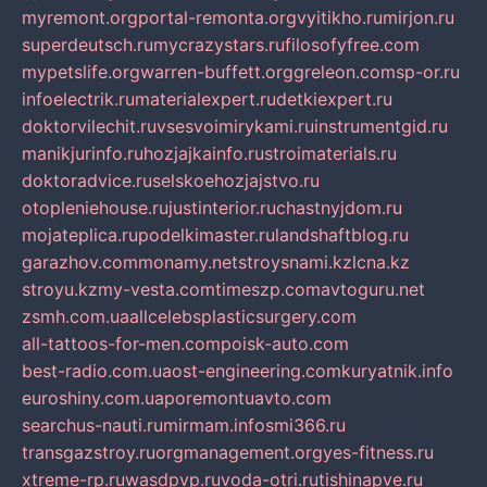
myremont.org
portal-remonta.org
vyitikho.ru
mirjon.ru
superdeutsch.ru
mycrazystars.ru
filosofyfree.com
mypetslife.org
warren-buffett.org
greleon.com
sp-or.ru
infoelectrik.ru
materialexpert.ru
detkiexpert.ru
doktorvilechit.ru
vsesvoimirykami.ru
instrumentgid.ru
manikjurinfo.ru
hozjajkainfo.ru
stroimaterials.ru
doktoradvice.ru
selskoehozjajstvo.ru
otopleniehouse.ru
justinterior.ru
chastnyjdom.ru
mojateplica.ru
podelkimaster.ru
landshaftblog.ru
garazhov.com
monamy.net
stroysnami.kz
lcna.kz
stroyu.kz
my-vesta.com
timeszp.com
avtoguru.net
zsmh.com.ua
allcelebsplasticsurgery.com
all-tattoos-for-men.com
poisk-auto.com
best-radio.com.ua
ost-engineering.com
kuryatnik.info
euroshiny.com.ua
poremontuavto.com
searchus-nauti.ru
mirmam.info
smi366.ru
transgazstroy.ru
orgmanagement.org
yes-fitness.ru
xtreme-rp.ru
wasdpvp.ru
voda-otri.ru
tishinapve.ru