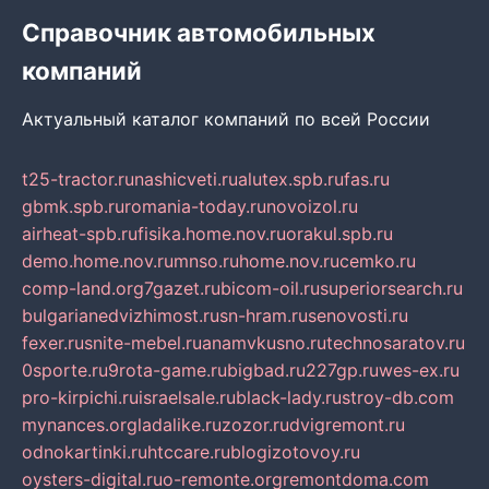
Справочник автомобильных
компаний
Актуальный каталог компаний по всей России
t25-tractor.ru
nashicveti.ru
alutex.spb.ru
fas.ru
gbmk.spb.ru
romania-today.ru
novoizol.ru
airheat-spb.ru
fisika.home.nov.ru
orakul.spb.ru
demo.home.nov.ru
mnso.ru
home.nov.ru
cemko.ru
comp-land.org
7gazet.ru
bicom-oil.ru
superiorsearch.ru
bulgarianedvizhimost.ru
sn-hram.ru
senovosti.ru
fexer.ru
snite-mebel.ru
anamvkusno.ru
technosaratov.ru
0sporte.ru
9rota-game.ru
bigbad.ru
227gp.ru
wes-ex.ru
pro-kirpichi.ru
israelsale.ru
black-lady.ru
stroy-db.com
mynances.org
ladalike.ru
zozor.ru
dvigremont.ru
odnokartinki.ru
htccare.ru
blogizotovoy.ru
oysters-digital.ru
o-remonte.org
remontdoma.com