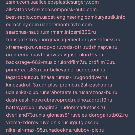
zsmh.com.ua
allcelebsplasticsurgery.com
all-tattoos-for-men.com
poisk-auto.com
best-radio.com.ua
ost-engineering.com
kuryatnik.info
euroshiny.com.ua
poremontuavto.com
searchus-nauti.ru
mirmam.info
smi366.ru
transgazstroy.ru
orgmanagement.org
yes-fitness.ru
xtreme-rp.ru
wasdpvp.ru
voda-otri.ru
tishinapve.ru
orenferma.ru
avtoservis-avgust.ru
lord-tv.ru
backstage-682-music.ru
lordfilm7.ru
lordfilm13.ru
prime-cars63.ru
un-believable.ru
codetool.ru
legardoauto.ru
lithasa.ru
muz-1.ru
gooddver.ru
kinozadrot-3.ru
qr-plus-promo.ru
2shizashop.ru
udalenka-club.ru
nerabotaetsite.ru
carszona-bu.ru
dash-cash-now.ru
bravoprod.ru
kinozadrot13.ru
hotteygroup.ru
bagira31.ru
dommarketnsk.ru
dveriland73.ru
nis-glonass51.ru
veles-doroga.ru
tb02.ru
vrema-zdorov.ru
velonik.ru
surgutgloss.ru
nike-air-max-95.ru
nadookna.ru
lubov-pic.ru