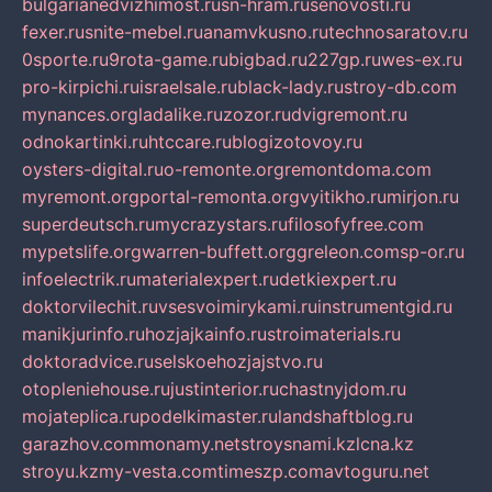
bulgarianedvizhimost.ru
sn-hram.ru
senovosti.ru
fexer.ru
snite-mebel.ru
anamvkusno.ru
technosaratov.ru
0sporte.ru
9rota-game.ru
bigbad.ru
227gp.ru
wes-ex.ru
pro-kirpichi.ru
israelsale.ru
black-lady.ru
stroy-db.com
mynances.org
ladalike.ru
zozor.ru
dvigremont.ru
odnokartinki.ru
htccare.ru
blogizotovoy.ru
oysters-digital.ru
o-remonte.org
remontdoma.com
myremont.org
portal-remonta.org
vyitikho.ru
mirjon.ru
superdeutsch.ru
mycrazystars.ru
filosofyfree.com
mypetslife.org
warren-buffett.org
greleon.com
sp-or.ru
infoelectrik.ru
materialexpert.ru
detkiexpert.ru
doktorvilechit.ru
vsesvoimirykami.ru
instrumentgid.ru
manikjurinfo.ru
hozjajkainfo.ru
stroimaterials.ru
doktoradvice.ru
selskoehozjajstvo.ru
otopleniehouse.ru
justinterior.ru
chastnyjdom.ru
mojateplica.ru
podelkimaster.ru
landshaftblog.ru
garazhov.com
monamy.net
stroysnami.kz
lcna.kz
stroyu.kz
my-vesta.com
timeszp.com
avtoguru.net