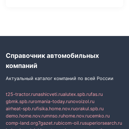
Справочник автомобильных
компаний
Актуальный каталог компаний по всей России
t25-tractor.ru
nashicveti.ru
alutex.spb.ru
fas.ru
gbmk.spb.ru
romania-today.ru
novoizol.ru
airheat-spb.ru
fisika.home.nov.ru
orakul.spb.ru
demo.home.nov.ru
mnso.ru
home.nov.ru
cemko.ru
comp-land.org
7gazet.ru
bicom-oil.ru
superiorsearch.ru