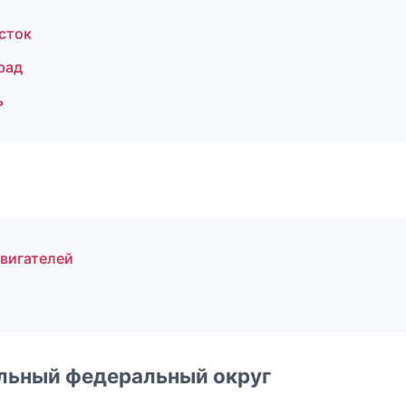
сток
рад
ь
вигателей
альный федеральный округ