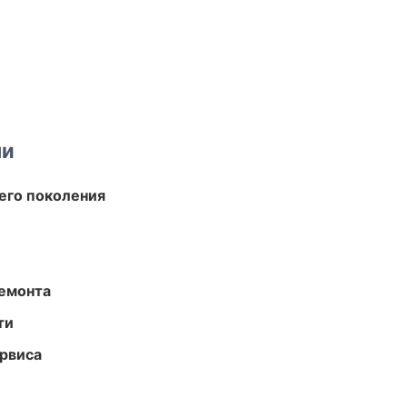
ми
его поколения
ремонта
ти
рвиса