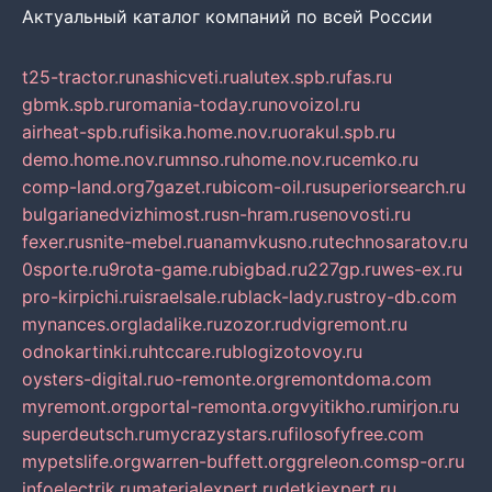
Актуальный каталог компаний по всей России
t25-tractor.ru
nashicveti.ru
alutex.spb.ru
fas.ru
gbmk.spb.ru
romania-today.ru
novoizol.ru
airheat-spb.ru
fisika.home.nov.ru
orakul.spb.ru
demo.home.nov.ru
mnso.ru
home.nov.ru
cemko.ru
comp-land.org
7gazet.ru
bicom-oil.ru
superiorsearch.ru
bulgarianedvizhimost.ru
sn-hram.ru
senovosti.ru
fexer.ru
snite-mebel.ru
anamvkusno.ru
technosaratov.ru
0sporte.ru
9rota-game.ru
bigbad.ru
227gp.ru
wes-ex.ru
pro-kirpichi.ru
israelsale.ru
black-lady.ru
stroy-db.com
mynances.org
ladalike.ru
zozor.ru
dvigremont.ru
odnokartinki.ru
htccare.ru
blogizotovoy.ru
oysters-digital.ru
o-remonte.org
remontdoma.com
myremont.org
portal-remonta.org
vyitikho.ru
mirjon.ru
superdeutsch.ru
mycrazystars.ru
filosofyfree.com
mypetslife.org
warren-buffett.org
greleon.com
sp-or.ru
infoelectrik.ru
materialexpert.ru
detkiexpert.ru