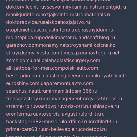
doktorvilechit.ru
vsesvoimirykami.ru
instrumentgid.ru
manikjurinfo.ru
hozjajkainfo.ru
stroimaterials.ru
doktoradvice.ru
selskoehozjajstvo.ru
otopleniehouse.ru
justinterior.ru
chastnyjdom.ru
mojateplica.ru
podelkimaster.ru
landshaftblog.ru
garazhov.com
monamy.net
stroysnami.kz
lcna.kz
stroyu.kz
my-vesta.com
timeszp.com
avtoguru.net
zsmh.com.ua
allcelebsplasticsurgery.com
all-tattoos-for-men.com
poisk-auto.com
best-radio.com.ua
ost-engineering.com
kuryatnik.info
euroshiny.com.ua
poremontuavto.com
searchus-nauti.ru
mirmam.info
smi366.ru
transgazstroy.ru
orgmanagement.org
yes-fitness.ru
xtreme-rp.ru
wasdpvp.ru
voda-otri.ru
tishinapve.ru
orenferma.ru
avtoservis-avgust.ru
lord-tv.ru
backstage-682-music.ru
lordfilm7.ru
lordfilm13.ru
prime-cars63.ru
un-believable.ru
codetool.ru
legardoauto.ru
lithasa.ru
muz-1.ru
gooddver.ru