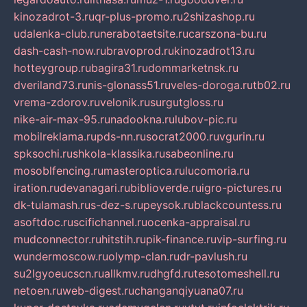
kinozadrot-3.ru
qr-plus-promo.ru
2shizashop.ru
udalenka-club.ru
nerabotaetsite.ru
carszona-bu.ru
dash-cash-now.ru
bravoprod.ru
kinozadrot13.ru
hotteygroup.ru
bagira31.ru
dommarketnsk.ru
dveriland73.ru
nis-glonass51.ru
veles-doroga.ru
tb02.ru
vrema-zdorov.ru
velonik.ru
surgutgloss.ru
nike-air-max-95.ru
nadookna.ru
lubov-pic.ru
mobilreklama.ru
pds-nn.ru
socrat2000.ru
vgurin.ru
spksochi.ru
shkola-klassika.ru
sabeonline.ru
mosoblfencing.ru
masteroptica.ru
lucomoria.ru
iration.ru
devanagari.ru
biblioverde.ru
igro-pictures.ru
dk-tulamash.ru
s-dez-s.ru
peysok.ru
blackcountess.ru
asoftdoc.ru
scifichannel.ru
ocenka-appraisal.ru
mudconnector.ru
hitstih.ru
pik-finance.ru
vip-surfing.ru
wundermoscow.ru
olymp-clan.ru
dr-pavlush.ru
su2lgyoeucscn.ru
allkmv.ru
dhgfd.ru
tesotomeshell.ru
netoen.ru
web-digest.ru
changanqiyuana07.ru