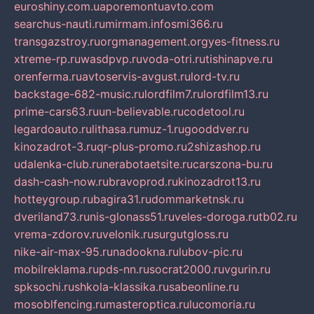
euroshiny.com.ua
poremontuavto.com
searchus-nauti.ru
mirmam.info
smi366.ru
transgazstroy.ru
orgmanagement.org
yes-fitness.ru
xtreme-rp.ru
wasdpvp.ru
voda-otri.ru
tishinapve.ru
orenferma.ru
avtoservis-avgust.ru
lord-tv.ru
backstage-682-music.ru
lordfilm7.ru
lordfilm13.ru
prime-cars63.ru
un-believable.ru
codetool.ru
legardoauto.ru
lithasa.ru
muz-1.ru
gooddver.ru
kinozadrot-3.ru
qr-plus-promo.ru
2shizashop.ru
udalenka-club.ru
nerabotaetsite.ru
carszona-bu.ru
dash-cash-now.ru
bravoprod.ru
kinozadrot13.ru
hotteygroup.ru
bagira31.ru
dommarketnsk.ru
dveriland73.ru
nis-glonass51.ru
veles-doroga.ru
tb02.ru
vrema-zdorov.ru
velonik.ru
surgutgloss.ru
nike-air-max-95.ru
nadookna.ru
lubov-pic.ru
mobilreklama.ru
pds-nn.ru
socrat2000.ru
vgurin.ru
spksochi.ru
shkola-klassika.ru
sabeonline.ru
mosoblfencing.ru
masteroptica.ru
lucomoria.ru