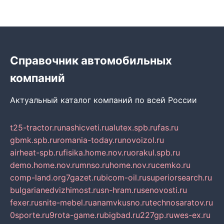
Справочник автомобильных
компаний
Актуальный каталог компаний по всей России
t25-tractor.ru
nashicveti.ru
alutex.spb.ru
fas.ru
gbmk.spb.ru
romania-today.ru
novoizol.ru
airheat-spb.ru
fisika.home.nov.ru
orakul.spb.ru
demo.home.nov.ru
mnso.ru
home.nov.ru
cemko.ru
comp-land.org
7gazet.ru
bicom-oil.ru
superiorsearch.ru
bulgarianedvizhimost.ru
sn-hram.ru
senovosti.ru
fexer.ru
snite-mebel.ru
anamvkusno.ru
technosaratov.ru
0sporte.ru
9rota-game.ru
bigbad.ru
227gp.ru
wes-ex.ru