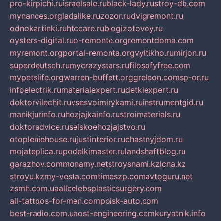
pro-kirpichi.ru
israelsale.ru
black-lady.ru
stroy-db.com
mynances.org
ladalike.ru
zozor.ru
dvigremont.ru
odnokartinki.ru
htccare.ru
blogizotovoy.ru
oysters-digital.ru
o-remonte.org
remontdoma.com
myremont.org
portal-remonta.org
vyitikho.ru
mirjon.ru
superdeutsch.ru
mycrazystars.ru
filosofyfree.com
mypetslife.org
warren-buffett.org
greleon.com
sp-or.ru
infoelectrik.ru
materialexpert.ru
detkiexpert.ru
doktorvilechit.ru
vsesvoimirykami.ru
instrumentgid.ru
manikjurinfo.ru
hozjajkainfo.ru
stroimaterials.ru
doktoradvice.ru
selskoehozjajstvo.ru
otopleniehouse.ru
justinterior.ru
chastnyjdom.ru
mojateplica.ru
podelkimaster.ru
landshaftblog.ru
garazhov.com
monamy.net
stroysnami.kz
lcna.kz
stroyu.kz
my-vesta.com
timeszp.com
avtoguru.net
zsmh.com.ua
allcelebsplasticsurgery.com
all-tattoos-for-men.com
poisk-auto.com
best-radio.com.ua
ost-engineering.com
kuryatnik.info