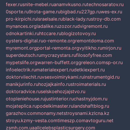
fexer.ru
snite-mebel.ru
anamvkusno.ru
technosaratov.ru
0sporte.ru
9rota-game.ru
bigbad.ru
227gp.ru
wes-ex.ru
pro-kirpichi.ru
israelsale.ru
black-lady.ru
stroy-db.com
mynances.org
ladalike.ru
zozor.ru
dvigremont.ru
odnokartinki.ru
htccare.ru
blogizotovoy.ru
oysters-digital.ru
o-remonte.org
remontdoma.com
myremont.org
portal-remonta.org
vyitikho.ru
mirjon.ru
superdeutsch.ru
mycrazystars.ru
filosofyfree.com
mypetslife.org
warren-buffett.org
greleon.com
sp-or.ru
infoelectrik.ru
materialexpert.ru
detkiexpert.ru
doktorvilechit.ru
vsesvoimirykami.ru
instrumentgid.ru
manikjurinfo.ru
hozjajkainfo.ru
stroimaterials.ru
doktoradvice.ru
selskoehozjajstvo.ru
otopleniehouse.ru
justinterior.ru
chastnyjdom.ru
mojateplica.ru
podelkimaster.ru
landshaftblog.ru
garazhov.com
monamy.net
stroysnami.kz
lcna.kz
stroyu.kz
my-vesta.com
timeszp.com
avtoguru.net
zsmh.com.ua
allcelebsplasticsurgery.com