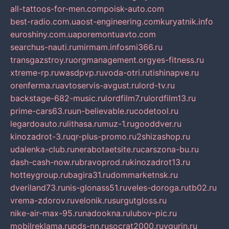
all-tattoos-for-men.com
poisk-auto.com
best-radio.com.ua
ost-engineering.com
kuryatnik.info
euroshiny.com.ua
poremontuavto.com
searchus-nauti.ru
mirmam.info
smi366.ru
transgazstroy.ru
orgmanagement.org
yes-fitness.ru
xtreme-rp.ru
wasdpvp.ru
voda-otri.ru
tishinapve.ru
orenferma.ru
avtoservis-avgust.ru
lord-tv.ru
backstage-682-music.ru
lordfilm7.ru
lordfilm13.ru
prime-cars63.ru
un-believable.ru
codetool.ru
legardoauto.ru
lithasa.ru
muz-1.ru
gooddver.ru
kinozadrot-3.ru
qr-plus-promo.ru
2shizashop.ru
udalenka-club.ru
nerabotaetsite.ru
carszona-bu.ru
dash-cash-now.ru
bravoprod.ru
kinozadrot13.ru
hotteygroup.ru
bagira31.ru
dommarketnsk.ru
dveriland73.ru
nis-glonass51.ru
veles-doroga.ru
tb02.ru
vrema-zdorov.ru
velonik.ru
surgutgloss.ru
nike-air-max-95.ru
nadookna.ru
lubov-pic.ru
mobilreklama.ru
pds-nn.ru
socrat2000.ru
vgurin.ru