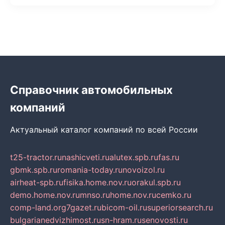
Справочник автомобильных
компаний
Актуальный каталог компаний по всей России
t25-tractor.ru
nashicveti.ru
alutex.spb.ru
fas.ru
gbmk.spb.ru
romania-today.ru
novoizol.ru
airheat-spb.ru
fisika.home.nov.ru
orakul.spb.ru
demo.home.nov.ru
mnso.ru
home.nov.ru
cemko.ru
comp-land.org
7gazet.ru
bicom-oil.ru
superiorsearch.ru
bulgarianedvizhimost.ru
sn-hram.ru
senovosti.ru