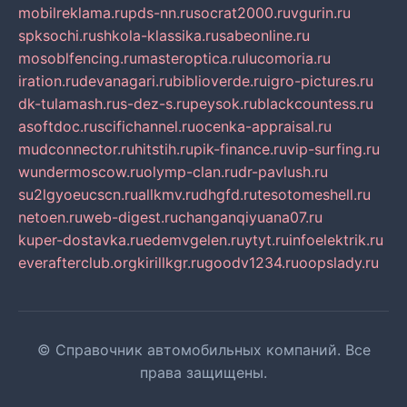
mobilreklama.ru
pds-nn.ru
socrat2000.ru
vgurin.ru
spksochi.ru
shkola-klassika.ru
sabeonline.ru
mosoblfencing.ru
masteroptica.ru
lucomoria.ru
iration.ru
devanagari.ru
biblioverde.ru
igro-pictures.ru
dk-tulamash.ru
s-dez-s.ru
peysok.ru
blackcountess.ru
asoftdoc.ru
scifichannel.ru
ocenka-appraisal.ru
mudconnector.ru
hitstih.ru
pik-finance.ru
vip-surfing.ru
wundermoscow.ru
olymp-clan.ru
dr-pavlush.ru
su2lgyoeucscn.ru
allkmv.ru
dhgfd.ru
tesotomeshell.ru
netoen.ru
web-digest.ru
changanqiyuana07.ru
kuper-dostavka.ru
edemvgelen.ru
ytyt.ru
infoelektrik.ru
everafterclub.org
kirillkgr.ru
goodv1234.ru
oopslady.ru
© Справочник автомобильных компаний. Все
права защищены.