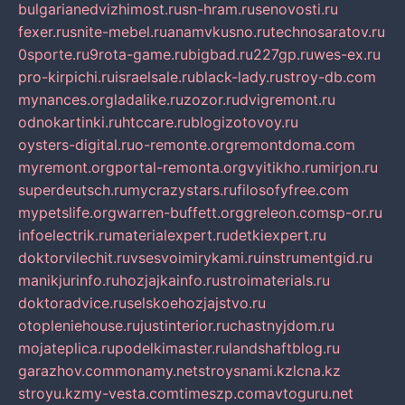
bulgarianedvizhimost.ru
sn-hram.ru
senovosti.ru
fexer.ru
snite-mebel.ru
anamvkusno.ru
technosaratov.ru
0sporte.ru
9rota-game.ru
bigbad.ru
227gp.ru
wes-ex.ru
pro-kirpichi.ru
israelsale.ru
black-lady.ru
stroy-db.com
mynances.org
ladalike.ru
zozor.ru
dvigremont.ru
odnokartinki.ru
htccare.ru
blogizotovoy.ru
oysters-digital.ru
o-remonte.org
remontdoma.com
myremont.org
portal-remonta.org
vyitikho.ru
mirjon.ru
superdeutsch.ru
mycrazystars.ru
filosofyfree.com
mypetslife.org
warren-buffett.org
greleon.com
sp-or.ru
infoelectrik.ru
materialexpert.ru
detkiexpert.ru
doktorvilechit.ru
vsesvoimirykami.ru
instrumentgid.ru
manikjurinfo.ru
hozjajkainfo.ru
stroimaterials.ru
doktoradvice.ru
selskoehozjajstvo.ru
otopleniehouse.ru
justinterior.ru
chastnyjdom.ru
mojateplica.ru
podelkimaster.ru
landshaftblog.ru
garazhov.com
monamy.net
stroysnami.kz
lcna.kz
stroyu.kz
my-vesta.com
timeszp.com
avtoguru.net