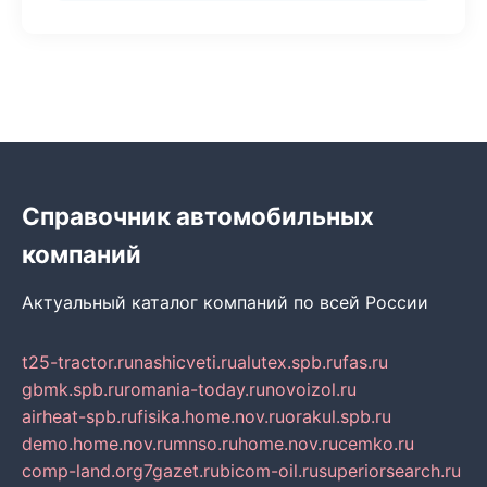
Справочник автомобильных
компаний
Актуальный каталог компаний по всей России
t25-tractor.ru
nashicveti.ru
alutex.spb.ru
fas.ru
gbmk.spb.ru
romania-today.ru
novoizol.ru
airheat-spb.ru
fisika.home.nov.ru
orakul.spb.ru
demo.home.nov.ru
mnso.ru
home.nov.ru
cemko.ru
comp-land.org
7gazet.ru
bicom-oil.ru
superiorsearch.ru