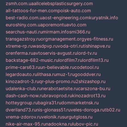
zsmh.com.ua
allcelebsplasticsurgery.com
all-tattoos-for-men.com
poisk-auto.com
best-radio.com.ua
ost-engineering.com
kuryatnik.info
euroshiny.com.ua
poremontuavto.com
searchus-nauti.ru
mirmam.info
smi366.ru
transgazstroy.ru
orgmanagement.org
yes-fitness.ru
xtreme-rp.ru
wasdpvp.ru
voda-otri.ru
tishinapve.ru
orenferma.ru
avtoservis-avgust.ru
lord-tv.ru
backstage-682-music.ru
lordfilm7.ru
lordfilm13.ru
prime-cars63.ru
un-believable.ru
codetool.ru
legardoauto.ru
lithasa.ru
muz-1.ru
gooddver.ru
kinozadrot-3.ru
qr-plus-promo.ru
2shizashop.ru
udalenka-club.ru
nerabotaetsite.ru
carszona-bu.ru
dash-cash-now.ru
bravoprod.ru
kinozadrot13.ru
hotteygroup.ru
bagira31.ru
dommarketnsk.ru
dveriland73.ru
nis-glonass51.ru
veles-doroga.ru
tb02.ru
vrema-zdorov.ru
velonik.ru
surgutgloss.ru
nike-air-max-95.ru
nadookna.ru
lubov-pic.ru