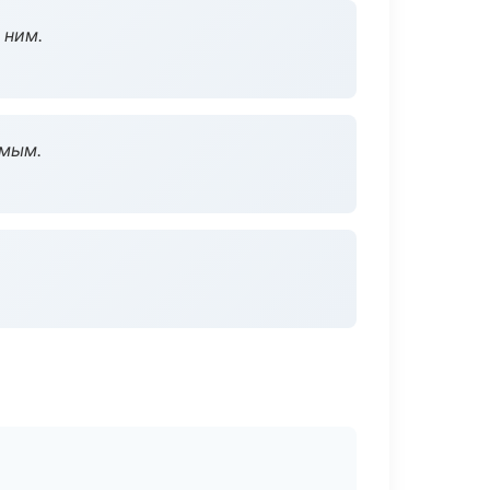
 ним.
омым.