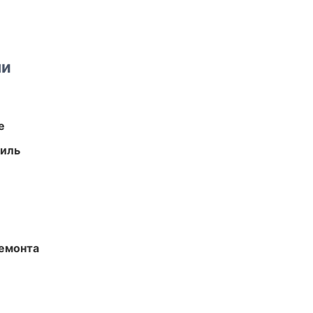
ми
е
иль
ремонта