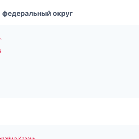
 федеральный округ
ь
д
зайн в Казань