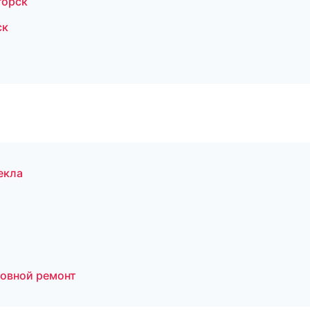
горск
ск
екла
зовной ремонт