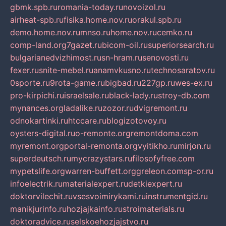
gbmk.spb.ru
romania-today.ru
novoizol.ru
airheat-spb.ru
fisika.home.nov.ru
orakul.spb.ru
demo.home.nov.ru
mnso.ru
home.nov.ru
cemko.ru
comp-land.org
7gazet.ru
bicom-oil.ru
superiorsearch.ru
bulgarianedvizhimost.ru
sn-hram.ru
senovosti.ru
fexer.ru
snite-mebel.ru
anamvkusno.ru
technosaratov.ru
0sporte.ru
9rota-game.ru
bigbad.ru
227gp.ru
wes-ex.ru
pro-kirpichi.ru
israelsale.ru
black-lady.ru
stroy-db.com
mynances.org
ladalike.ru
zozor.ru
dvigremont.ru
odnokartinki.ru
htccare.ru
blogizotovoy.ru
oysters-digital.ru
o-remonte.org
remontdoma.com
myremont.org
portal-remonta.org
vyitikho.ru
mirjon.ru
superdeutsch.ru
mycrazystars.ru
filosofyfree.com
mypetslife.org
warren-buffett.org
greleon.com
sp-or.ru
infoelectrik.ru
materialexpert.ru
detkiexpert.ru
doktorvilechit.ru
vsesvoimirykami.ru
instrumentgid.ru
manikjurinfo.ru
hozjajkainfo.ru
stroimaterials.ru
doktoradvice.ru
selskoehozjajstvo.ru