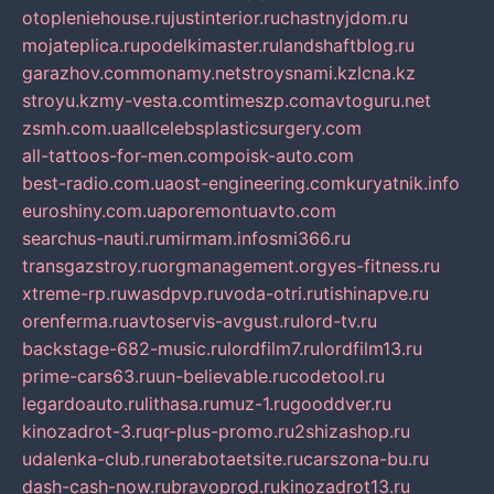
otopleniehouse.ru
justinterior.ru
chastnyjdom.ru
mojateplica.ru
podelkimaster.ru
landshaftblog.ru
garazhov.com
monamy.net
stroysnami.kz
lcna.kz
stroyu.kz
my-vesta.com
timeszp.com
avtoguru.net
zsmh.com.ua
allcelebsplasticsurgery.com
all-tattoos-for-men.com
poisk-auto.com
best-radio.com.ua
ost-engineering.com
kuryatnik.info
euroshiny.com.ua
poremontuavto.com
searchus-nauti.ru
mirmam.info
smi366.ru
transgazstroy.ru
orgmanagement.org
yes-fitness.ru
xtreme-rp.ru
wasdpvp.ru
voda-otri.ru
tishinapve.ru
orenferma.ru
avtoservis-avgust.ru
lord-tv.ru
backstage-682-music.ru
lordfilm7.ru
lordfilm13.ru
prime-cars63.ru
un-believable.ru
codetool.ru
legardoauto.ru
lithasa.ru
muz-1.ru
gooddver.ru
kinozadrot-3.ru
qr-plus-promo.ru
2shizashop.ru
udalenka-club.ru
nerabotaetsite.ru
carszona-bu.ru
dash-cash-now.ru
bravoprod.ru
kinozadrot13.ru