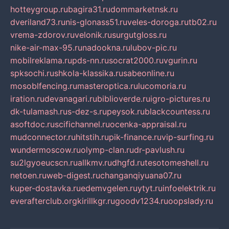
hotteygroup.ru
bagira31.ru
dommarketnsk.ru
dveriland73.ru
nis-glonass51.ru
veles-doroga.ru
tb02.ru
vrema-zdorov.ru
velonik.ru
surgutgloss.ru
nike-air-max-95.ru
nadookna.ru
lubov-pic.ru
mobilreklama.ru
pds-nn.ru
socrat2000.ru
vgurin.ru
spksochi.ru
shkola-klassika.ru
sabeonline.ru
mosoblfencing.ru
masteroptica.ru
lucomoria.ru
iration.ru
devanagari.ru
biblioverde.ru
igro-pictures.ru
dk-tulamash.ru
s-dez-s.ru
peysok.ru
blackcountess.ru
asoftdoc.ru
scifichannel.ru
ocenka-appraisal.ru
mudconnector.ru
hitstih.ru
pik-finance.ru
vip-surfing.ru
wundermoscow.ru
olymp-clan.ru
dr-pavlush.ru
su2lgyoeucscn.ru
allkmv.ru
dhgfd.ru
tesotomeshell.ru
netoen.ru
web-digest.ru
changanqiyuana07.ru
kuper-dostavka.ru
edemvgelen.ru
ytyt.ru
infoelektrik.ru
everafterclub.org
kirillkgr.ru
goodv1234.ru
oopslady.ru