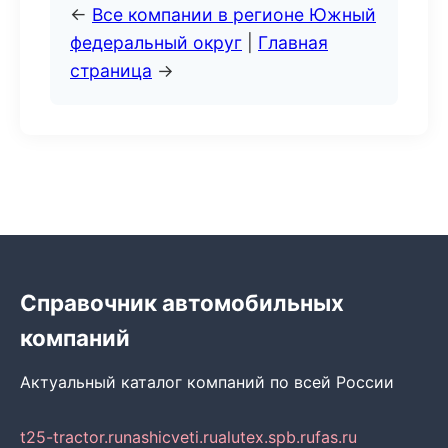
←
Все компании в регионе Южный
федеральный округ
|
Главная
страница
→
Справочник автомобильных
компаний
Актуальный каталог компаний по всей России
t25-tractor.ru
nashicveti.ru
alutex.spb.ru
fas.ru