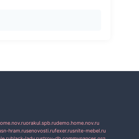
home.nov.ru
orakul.spb.ru
demo.home.nov.ru
u
sn-hram.ru
senovosti.ru
fexer.ru
snite-mebel.ru
le.ru
black-lady.ru
stroy-db.com
mynances.org