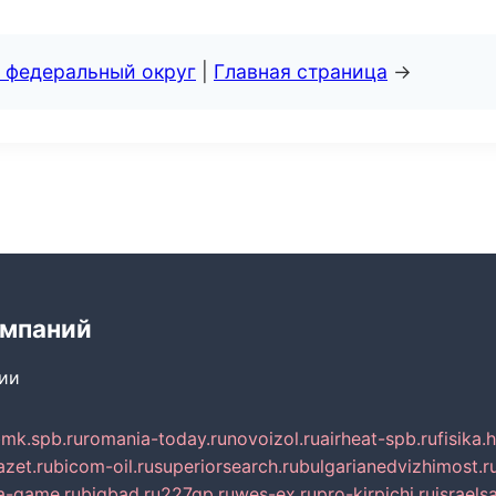
 федеральный округ
|
Главная страница
→
омпаний
сии
mk.spb.ru
romania-today.ru
novoizol.ru
airheat-spb.ru
fisika.
azet.ru
bicom-oil.ru
superiorsearch.ru
bulgarianedvizhimost.r
a-game.ru
bigbad.ru
227gp.ru
wes-ex.ru
pro-kirpichi.ru
israelsa