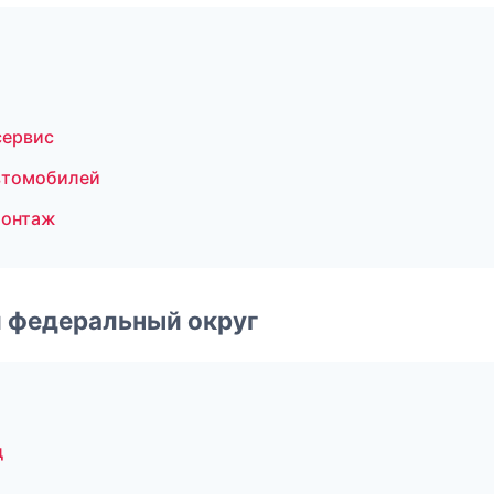
сервис
втомобилей
монтаж
 федеральный округ
д