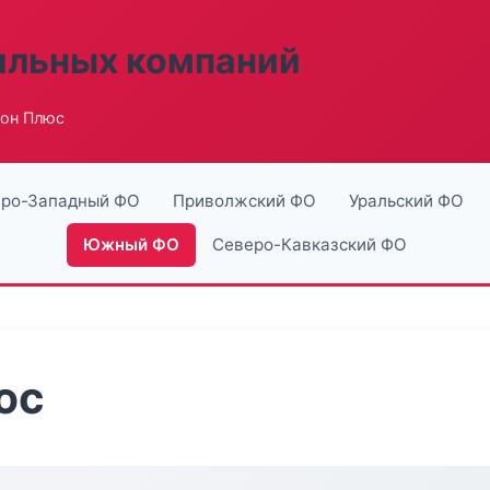
ильных компаний
бон Плюс
ро-Западный ФО
Приволжский ФО
Уральский ФО
Южный ФО
Северо-Кавказский ФО
юс