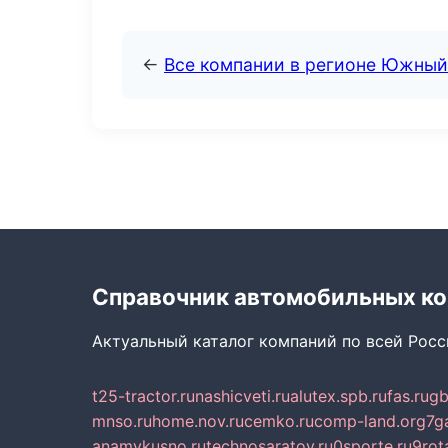
←
Все компании в регионе Южный
Справочник автомобильных к
Актуальный каталог компаний по всей Рос
t25-tractor.ru
nashicveti.ru
alutex.spb.ru
fas.ru
gb
mnso.ru
home.nov.ru
cemko.ru
comp-land.org
7g
anamvkusno.ru
technosaratov.ru
0sporte.ru
9rot