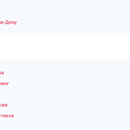
на-Дону
ла
нинг
сии
стекла