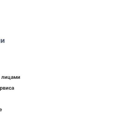
ми
и лицами
рвиса
е