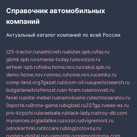
Справочник автомобильных
компаний
Актуальный каталог компаний по всей России
t25-tractor.ru
nashicveti.ru
alutex.spb.ru
fas.ru
gbmk.spb.ru
romania-today.ru
novoizol.ru
airheat-spb.ru
fisika.home.nov.ru
orakul.spb.ru
demo.home.nov.ru
mnso.ru
home.nov.ru
cemko.ru
comp-land.org
7gazet.ru
bicom-oil.ru
superiorsearch.ru
bulgarianedvizhimost.ru
sn-hram.ru
senovosti.ru
fexer.ru
snite-mebel.ru
anamvkusno.ru
technosaratov.ru
0sporte.ru
9rota-game.ru
bigbad.ru
227gp.ru
wes-ex.ru
pro-kirpichi.ru
israelsale.ru
black-lady.ru
stroy-db.com
mynances.org
ladalike.ru
zozor.ru
dvigremont.ru
odnokartinki.ru
htccare.ru
blogizotovoy.ru
oysters-digital.ru
o-remonte.org
remontdoma.com