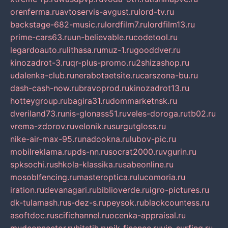
orenferma.ru
avtoservis-avgust.ru
lord-tv.ru
backstage-682-music.ru
lordfilm7.ru
lordfilm13.ru
prime-cars63.ru
un-believable.ru
codetool.ru
legardoauto.ru
lithasa.ru
muz-1.ru
gooddver.ru
kinozadrot-3.ru
qr-plus-promo.ru
2shizashop.ru
udalenka-club.ru
nerabotaetsite.ru
carszona-bu.ru
dash-cash-now.ru
bravoprod.ru
kinozadrot13.ru
hotteygroup.ru
bagira31.ru
dommarketnsk.ru
dveriland73.ru
nis-glonass51.ru
veles-doroga.ru
tb02.ru
vrema-zdorov.ru
velonik.ru
surgutgloss.ru
nike-air-max-95.ru
nadookna.ru
lubov-pic.ru
mobilreklama.ru
pds-nn.ru
socrat2000.ru
vgurin.ru
spksochi.ru
shkola-klassika.ru
sabeonline.ru
mosoblfencing.ru
masteroptica.ru
lucomoria.ru
iration.ru
devanagari.ru
biblioverde.ru
igro-pictures.ru
dk-tulamash.ru
s-dez-s.ru
peysok.ru
blackcountess.ru
asoftdoc.ru
scifichannel.ru
ocenka-appraisal.ru