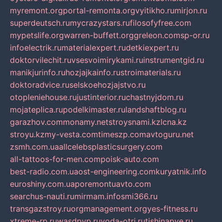
myremont.org
portal-remonta.org
vyitikho.ru
mirjon.ru
superdeutsch.ru
mycrazystars.ru
filosofyfree.com
mypetslife.org
warren-buffett.org
greleon.com
sp-or.ru
infoelectrik.ru
materialexpert.ru
detkiexpert.ru
doktorvilechit.ru
vsesvoimirykami.ru
instrumentgid.ru
manikjurinfo.ru
hozjajkainfo.ru
stroimaterials.ru
doktoradvice.ru
selskoehozjajstvo.ru
otopleniehouse.ru
justinterior.ru
chastnyjdom.ru
mojateplica.ru
podelkimaster.ru
landshaftblog.ru
garazhov.com
monamy.net
stroysnami.kz
lcna.kz
stroyu.kz
my-vesta.com
timeszp.com
avtoguru.net
zsmh.com.ua
allcelebsplasticsurgery.com
all-tattoos-for-men.com
poisk-auto.com
best-radio.com.ua
ost-engineering.com
kuryatnik.info
euroshiny.com.ua
poremontuavto.com
searchus-nauti.ru
mirmam.info
smi366.ru
transgazstroy.ru
orgmanagement.org
yes-fitness.ru
xtreme-rp.ru
wasdpvp.ru
voda-otri.ru
tishinapve.ru