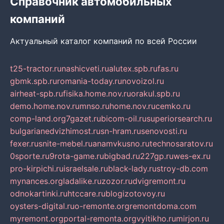
Справочник автомобильных
компаний
Актуальный каталог компаний по всей России
t25-tractor.ru
nashicveti.ru
alutex.spb.ru
fas.ru
gbmk.spb.ru
romania-today.ru
novoizol.ru
airheat-spb.ru
fisika.home.nov.ru
orakul.spb.ru
demo.home.nov.ru
mnso.ru
home.nov.ru
cemko.ru
comp-land.org
7gazet.ru
bicom-oil.ru
superiorsearch.ru
bulgarianedvizhimost.ru
sn-hram.ru
senovosti.ru
fexer.ru
snite-mebel.ru
anamvkusno.ru
technosaratov.ru
0sporte.ru
9rota-game.ru
bigbad.ru
227gp.ru
wes-ex.ru
pro-kirpichi.ru
israelsale.ru
black-lady.ru
stroy-db.com
mynances.org
ladalike.ru
zozor.ru
dvigremont.ru
odnokartinki.ru
htccare.ru
blogizotovoy.ru
oysters-digital.ru
o-remonte.org
remontdoma.com
myremont.org
portal-remonta.org
vyitikho.ru
mirjon.ru