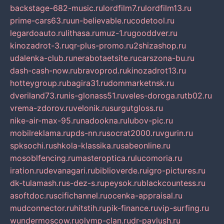
backstage-682-music.ru
lordfilm7.ru
lordfilm13.ru
prime-cars63.ru
un-believable.ru
codetool.ru
legardoauto.ru
lithasa.ru
muz-1.ru
gooddver.ru
kinozadrot-3.ru
qr-plus-promo.ru
2shizashop.ru
udalenka-club.ru
nerabotaetsite.ru
carszona-bu.ru
dash-cash-now.ru
bravoprod.ru
kinozadrot13.ru
hotteygroup.ru
bagira31.ru
dommarketnsk.ru
dveriland73.ru
nis-glonass51.ru
veles-doroga.ru
tb02.ru
vrema-zdorov.ru
velonik.ru
surgutgloss.ru
nike-air-max-95.ru
nadookna.ru
lubov-pic.ru
mobilreklama.ru
pds-nn.ru
socrat2000.ru
vgurin.ru
spksochi.ru
shkola-klassika.ru
sabeonline.ru
mosoblfencing.ru
masteroptica.ru
lucomoria.ru
iration.ru
devanagari.ru
biblioverde.ru
igro-pictures.ru
dk-tulamash.ru
s-dez-s.ru
peysok.ru
blackcountess.ru
asoftdoc.ru
scifichannel.ru
ocenka-appraisal.ru
mudconnector.ru
hitstih.ru
pik-finance.ru
vip-surfing.ru
wundermoscow.ru
olymp-clan.ru
dr-pavlush.ru