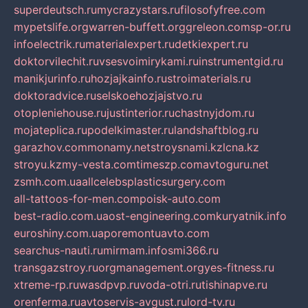
superdeutsch.ru
mycrazystars.ru
filosofyfree.com
mypetslife.org
warren-buffett.org
greleon.com
sp-or.ru
infoelectrik.ru
materialexpert.ru
detkiexpert.ru
doktorvilechit.ru
vsesvoimirykami.ru
instrumentgid.ru
manikjurinfo.ru
hozjajkainfo.ru
stroimaterials.ru
doktoradvice.ru
selskoehozjajstvo.ru
otopleniehouse.ru
justinterior.ru
chastnyjdom.ru
mojateplica.ru
podelkimaster.ru
landshaftblog.ru
garazhov.com
monamy.net
stroysnami.kz
lcna.kz
stroyu.kz
my-vesta.com
timeszp.com
avtoguru.net
zsmh.com.ua
allcelebsplasticsurgery.com
all-tattoos-for-men.com
poisk-auto.com
best-radio.com.ua
ost-engineering.com
kuryatnik.info
euroshiny.com.ua
poremontuavto.com
searchus-nauti.ru
mirmam.info
smi366.ru
transgazstroy.ru
orgmanagement.org
yes-fitness.ru
xtreme-rp.ru
wasdpvp.ru
voda-otri.ru
tishinapve.ru
orenferma.ru
avtoservis-avgust.ru
lord-tv.ru