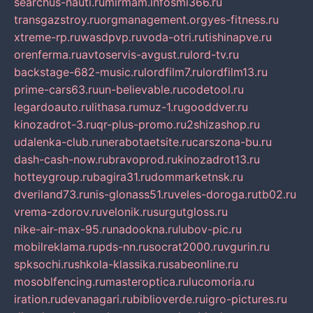
searchus-nauti.ru
mirmam.info
smi366.ru
transgazstroy.ru
orgmanagement.org
yes-fitness.ru
xtreme-rp.ru
wasdpvp.ru
voda-otri.ru
tishinapve.ru
orenferma.ru
avtoservis-avgust.ru
lord-tv.ru
backstage-682-music.ru
lordfilm7.ru
lordfilm13.ru
prime-cars63.ru
un-believable.ru
codetool.ru
legardoauto.ru
lithasa.ru
muz-1.ru
gooddver.ru
kinozadrot-3.ru
qr-plus-promo.ru
2shizashop.ru
udalenka-club.ru
nerabotaetsite.ru
carszona-bu.ru
dash-cash-now.ru
bravoprod.ru
kinozadrot13.ru
hotteygroup.ru
bagira31.ru
dommarketnsk.ru
dveriland73.ru
nis-glonass51.ru
veles-doroga.ru
tb02.ru
vrema-zdorov.ru
velonik.ru
surgutgloss.ru
nike-air-max-95.ru
nadookna.ru
lubov-pic.ru
mobilreklama.ru
pds-nn.ru
socrat2000.ru
vgurin.ru
spksochi.ru
shkola-klassika.ru
sabeonline.ru
mosoblfencing.ru
masteroptica.ru
lucomoria.ru
iration.ru
devanagari.ru
biblioverde.ru
igro-pictures.ru