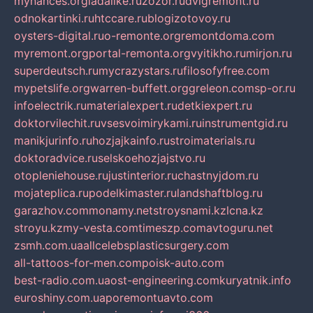
mynances.org
ladalike.ru
zozor.ru
dvigremont.ru
odnokartinki.ru
htccare.ru
blogizotovoy.ru
oysters-digital.ru
o-remonte.org
remontdoma.com
myremont.org
portal-remonta.org
vyitikho.ru
mirjon.ru
superdeutsch.ru
mycrazystars.ru
filosofyfree.com
mypetslife.org
warren-buffett.org
greleon.com
sp-or.ru
infoelectrik.ru
materialexpert.ru
detkiexpert.ru
doktorvilechit.ru
vsesvoimirykami.ru
instrumentgid.ru
manikjurinfo.ru
hozjajkainfo.ru
stroimaterials.ru
doktoradvice.ru
selskoehozjajstvo.ru
otopleniehouse.ru
justinterior.ru
chastnyjdom.ru
mojateplica.ru
podelkimaster.ru
landshaftblog.ru
garazhov.com
monamy.net
stroysnami.kz
lcna.kz
stroyu.kz
my-vesta.com
timeszp.com
avtoguru.net
zsmh.com.ua
allcelebsplasticsurgery.com
all-tattoos-for-men.com
poisk-auto.com
best-radio.com.ua
ost-engineering.com
kuryatnik.info
euroshiny.com.ua
poremontuavto.com