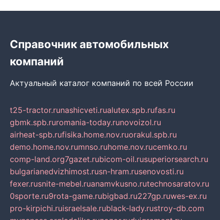
Справочник автомобильных
компаний
Актуальный каталог компаний по всей России
t25-tractor.ru
nashicveti.ru
alutex.spb.ru
fas.ru
gbmk.spb.ru
romania-today.ru
novoizol.ru
airheat-spb.ru
fisika.home.nov.ru
orakul.spb.ru
demo.home.nov.ru
mnso.ru
home.nov.ru
cemko.ru
comp-land.org
7gazet.ru
bicom-oil.ru
superiorsearch.ru
bulgarianedvizhimost.ru
sn-hram.ru
senovosti.ru
fexer.ru
snite-mebel.ru
anamvkusno.ru
technosaratov.ru
0sporte.ru
9rota-game.ru
bigbad.ru
227gp.ru
wes-ex.ru
pro-kirpichi.ru
israelsale.ru
black-lady.ru
stroy-db.com