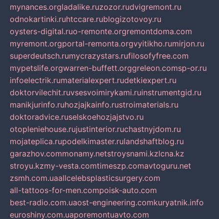
mynances.org
ladalike.ru
zozor.ru
dvigremont.ru
odnokartinki.ru
htccare.ru
blogizotovoy.ru
oysters-digital.ru
o-remonte.org
remontdoma.com
myremont.org
portal-remonta.org
vyitikho.ru
mirjon.ru
superdeutsch.ru
mycrazystars.ru
filosofyfree.com
mypetslife.org
warren-buffett.org
greleon.com
sp-or.ru
infoelectrik.ru
materialexpert.ru
detkiexpert.ru
doktorvilechit.ru
vsesvoimirykami.ru
instrumentgid.ru
manikjurinfo.ru
hozjajkainfo.ru
stroimaterials.ru
doktoradvice.ru
selskoehozjajstvo.ru
otopleniehouse.ru
justinterior.ru
chastnyjdom.ru
mojateplica.ru
podelkimaster.ru
landshaftblog.ru
garazhov.com
monamy.net
stroysnami.kz
lcna.kz
stroyu.kz
my-vesta.com
timeszp.com
avtoguru.net
zsmh.com.ua
allcelebsplasticsurgery.com
all-tattoos-for-men.com
poisk-auto.com
best-radio.com.ua
ost-engineering.com
kuryatnik.info
euroshiny.com.ua
poremontuavto.com