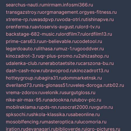
searchus-nauti.ru
mirmam.info
smi366.ru
transgazstroy.ru
orgmanagement.org
yes-fitness.ru
xtreme-rp.ru
wasdpvp.ru
voda-otri.ru
tishinapve.ru
orenferma.ru
avtoservis-avgust.ru
lord-tv.ru
backstage-682-music.ru
lordfilm7.ru
lordfilm13.ru
prime-cars63.ru
un-believable.ru
codetool.ru
legardoauto.ru
lithasa.ru
muz-1.ru
gooddver.ru
kinozadrot-3.ru
qr-plus-promo.ru
2shizashop.ru
udalenka-club.ru
nerabotaetsite.ru
carszona-bu.ru
dash-cash-now.ru
bravoprod.ru
kinozadrot13.ru
hotteygroup.ru
bagira31.ru
dommarketnsk.ru
dveriland73.ru
nis-glonass51.ru
veles-doroga.ru
tb02.ru
vrema-zdorov.ru
velonik.ru
surgutgloss.ru
nike-air-max-95.ru
nadookna.ru
lubov-pic.ru
mobilreklama.ru
pds-nn.ru
socrat2000.ru
vgurin.ru
spksochi.ru
shkola-klassika.ru
sabeonline.ru
mosoblfencing.ru
masteroptica.ru
lucomoria.ru
iration.ru
devanagari.ru
biblioverde.ru
igro-pictures.ru