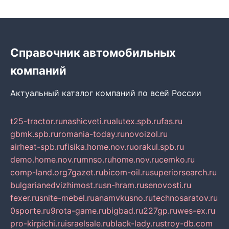
Справочник автомобильных
компаний
Актуальный каталог компаний по всей России
t25-tractor.ru
nashicveti.ru
alutex.spb.ru
fas.ru
gbmk.spb.ru
romania-today.ru
novoizol.ru
airheat-spb.ru
fisika.home.nov.ru
orakul.spb.ru
demo.home.nov.ru
mnso.ru
home.nov.ru
cemko.ru
comp-land.org
7gazet.ru
bicom-oil.ru
superiorsearch.ru
bulgarianedvizhimost.ru
sn-hram.ru
senovosti.ru
fexer.ru
snite-mebel.ru
anamvkusno.ru
technosaratov.ru
0sporte.ru
9rota-game.ru
bigbad.ru
227gp.ru
wes-ex.ru
pro-kirpichi.ru
israelsale.ru
black-lady.ru
stroy-db.com