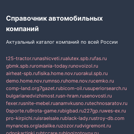
Справочник автомобильных
компаний
Актуальный каталог компаний по всей России
t25-tractor.ru
nashicveti.ru
alutex.spb.ru
fas.ru
gbmk.spb.ru
romania-today.ru
novoizol.ru
airheat-spb.ru
fisika.home.nov.ru
orakul.spb.ru
demo.home.nov.ru
mnso.ru
home.nov.ru
cemko.ru
comp-land.org
7gazet.ru
bicom-oil.ru
superiorsearch.ru
bulgarianedvizhimost.ru
sn-hram.ru
senovosti.ru
fexer.ru
snite-mebel.ru
anamvkusno.ru
technosaratov.ru
0sporte.ru
9rota-game.ru
bigbad.ru
227gp.ru
wes-ex.ru
pro-kirpichi.ru
israelsale.ru
black-lady.ru
stroy-db.com
mynances.org
ladalike.ru
zozor.ru
dvigremont.ru
odnokartinki.ru
htccare.ru
blogizotovoy.ru