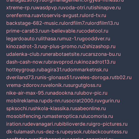
xtreme-rp.ru
wasdpvp.ru
voda-otri.ru
tishinapve.ru
orenferma.ru
avtoservis-avgust.ru
lord-tv.ru
backstage-682-music.ru
lordfilm7.ru
lordfilm13.ru
prime-cars63.ru
un-believable.ru
codetool.ru
legardoauto.ru
lithasa.ru
muz-1.ru
gooddver.ru
kinozadrot-3.ru
qr-plus-promo.ru
2shizashop.ru
udalenka-club.ru
nerabotaetsite.ru
carszona-bu.ru
dash-cash-now.ru
bravoprod.ru
kinozadrot13.ru
hotteygroup.ru
bagira31.ru
dommarketnsk.ru
dveriland73.ru
nis-glonass51.ru
veles-doroga.ru
tb02.ru
vrema-zdorov.ru
velonik.ru
surgutgloss.ru
nike-air-max-95.ru
nadookna.ru
lubov-pic.ru
mobilreklama.ru
pds-nn.ru
socrat2000.ru
vgurin.ru
spksochi.ru
shkola-klassika.ru
sabeonline.ru
mosoblfencing.ru
masteroptica.ru
lucomoria.ru
iration.ru
devanagari.ru
biblioverde.ru
igro-pictures.ru
dk-tulamash.ru
s-dez-s.ru
peysok.ru
blackcountess.ru