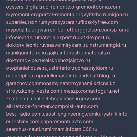
oysters-digital.ru
o-remonte.org
remontdoma.com
myremont.org
portal-remonta.org
vyitikho.ru
mirjon.ru
superdeutsch.ru
mycrazystars.ru
filosofyfree.com
mypetslife.org
warren-buffett.org
greleon.com
sp-or.ru
infoelectrik.ru
materialexpert.ru
detkiexpert.ru
doktorvilechit.ru
vsesvoimirykami.ru
instrumentgid.ru
manikjurinfo.ru
hozjajkainfo.ru
stroimaterials.ru
doktoradvice.ru
selskoehozjajstvo.ru
otopleniehouse.ru
justinterior.ru
chastnyjdom.ru
mojateplica.ru
podelkimaster.ru
landshaftblog.ru
garazhov.com
monamy.net
stroysnami.kz
lcna.kz
stroyu.kz
my-vesta.com
timeszp.com
avtoguru.net
zsmh.com.ua
allcelebsplasticsurgery.com
all-tattoos-for-men.com
poisk-auto.com
best-radio.com.ua
ost-engineering.com
kuryatnik.info
euroshiny.com.ua
poremontuavto.com
searchus-nauti.ru
mirmam.info
smi366.ru
transgazstroy.ru
orgmanagement.org
yes-fitness.ru