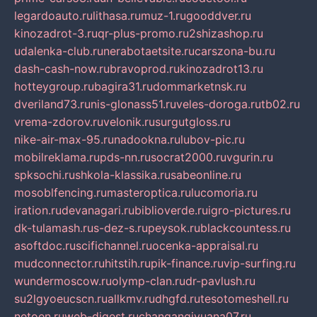
legardoauto.ru
lithasa.ru
muz-1.ru
gooddver.ru
kinozadrot-3.ru
qr-plus-promo.ru
2shizashop.ru
udalenka-club.ru
nerabotaetsite.ru
carszona-bu.ru
dash-cash-now.ru
bravoprod.ru
kinozadrot13.ru
hotteygroup.ru
bagira31.ru
dommarketnsk.ru
dveriland73.ru
nis-glonass51.ru
veles-doroga.ru
tb02.ru
vrema-zdorov.ru
velonik.ru
surgutgloss.ru
nike-air-max-95.ru
nadookna.ru
lubov-pic.ru
mobilreklama.ru
pds-nn.ru
socrat2000.ru
vgurin.ru
spksochi.ru
shkola-klassika.ru
sabeonline.ru
mosoblfencing.ru
masteroptica.ru
lucomoria.ru
iration.ru
devanagari.ru
biblioverde.ru
igro-pictures.ru
dk-tulamash.ru
s-dez-s.ru
peysok.ru
blackcountess.ru
asoftdoc.ru
scifichannel.ru
ocenka-appraisal.ru
mudconnector.ru
hitstih.ru
pik-finance.ru
vip-surfing.ru
wundermoscow.ru
olymp-clan.ru
dr-pavlush.ru
su2lgyoeucscn.ru
allkmv.ru
dhgfd.ru
tesotomeshell.ru
netoen.ru
web-digest.ru
changanqiyuana07.ru