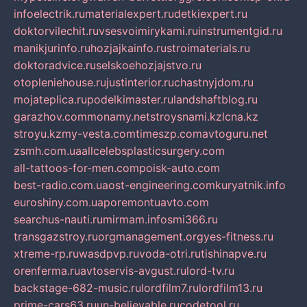
infoelectrik.ru
materialexpert.ru
detkiexpert.ru
doktorvilechit.ru
vsesvoimirykami.ru
instrumentgid.ru
manikjurinfo.ru
hozjajkainfo.ru
stroimaterials.ru
doktoradvice.ru
selskoehozjajstvo.ru
otopleniehouse.ru
justinterior.ru
chastnyjdom.ru
mojateplica.ru
podelkimaster.ru
landshaftblog.ru
garazhov.com
monamy.net
stroysnami.kz
lcna.kz
stroyu.kz
my-vesta.com
timeszp.com
avtoguru.net
zsmh.com.ua
allcelebsplasticsurgery.com
all-tattoos-for-men.com
poisk-auto.com
best-radio.com.ua
ost-engineering.com
kuryatnik.info
euroshiny.com.ua
poremontuavto.com
searchus-nauti.ru
mirmam.info
smi366.ru
transgazstroy.ru
orgmanagement.org
yes-fitness.ru
xtreme-rp.ru
wasdpvp.ru
voda-otri.ru
tishinapve.ru
orenferma.ru
avtoservis-avgust.ru
lord-tv.ru
backstage-682-music.ru
lordfilm7.ru
lordfilm13.ru
prime-cars63.ru
un-believable.ru
codetool.ru