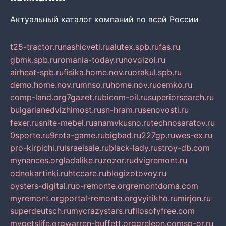
Актуальный каталог компаний по всей России
t25-tractor.ru
nashicveti.ru
alutex.spb.ru
fas.ru
gbmk.spb.ru
romania-today.ru
novoizol.ru
airheat-spb.ru
fisika.home.nov.ru
orakul.spb.ru
demo.home.nov.ru
mnso.ru
home.nov.ru
cemko.ru
comp-land.org
7gazet.ru
bicom-oil.ru
superiorsearch.ru
bulgarianedvizhimost.ru
sn-hram.ru
senovosti.ru
fexer.ru
snite-mebel.ru
anamvkusno.ru
technosaratov.ru
0sporte.ru
9rota-game.ru
bigbad.ru
227gp.ru
wes-ex.ru
pro-kirpichi.ru
israelsale.ru
black-lady.ru
stroy-db.com
mynances.org
ladalike.ru
zozor.ru
dvigremont.ru
odnokartinki.ru
htccare.ru
blogizotovoy.ru
oysters-digital.ru
o-remonte.org
remontdoma.com
myremont.org
portal-remonta.org
vyitikho.ru
mirjon.ru
superdeutsch.ru
mycrazystars.ru
filosofyfree.com
mypetslife.org
warren-buffett.org
greleon.com
sp-or.ru