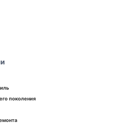
ми
иль
его поколения
ремонта