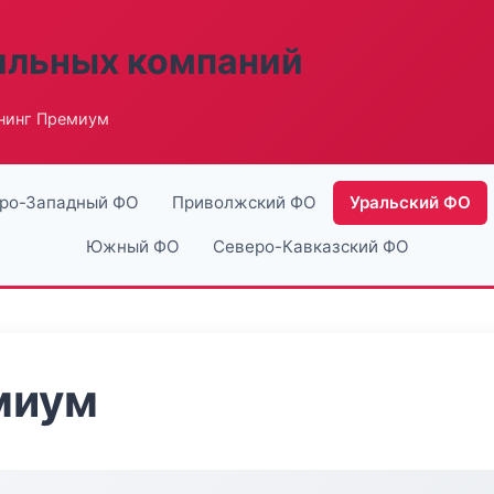
ильных компаний
нинг Премиум
ро-Западный ФО
Приволжский ФО
Уральский ФО
Южный ФО
Северо-Кавказский ФО
миум