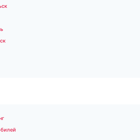
ьск
нь
ск
нг
обилей