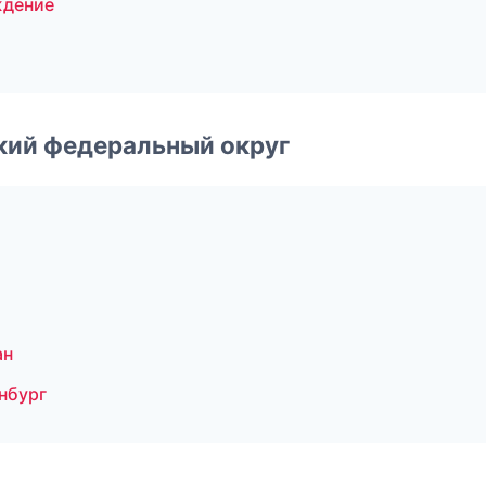
ждение
ский федеральный округ
ан
нбург