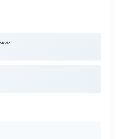
омым.