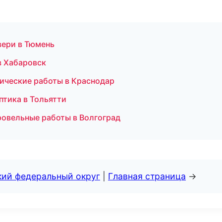
вери в Тюмень
в Хабаровск
ические работы в Краснодар
оптика в Тольятти
ровельные работы в Волгоград
кий федеральный округ
|
Главная страница
→