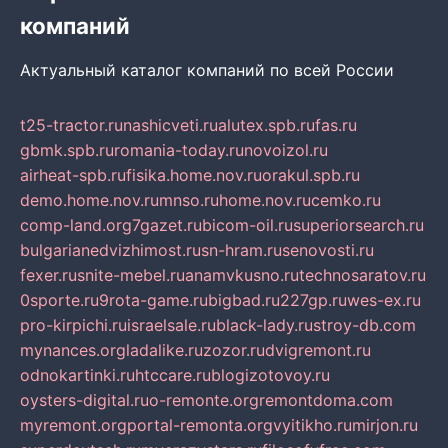
компаний
Актуальный каталог компаний по всей России
t25-tractor.ru
nashicveti.ru
alutex.spb.ru
fas.ru
gbmk.spb.ru
romania-today.ru
novoizol.ru
airheat-spb.ru
fisika.home.nov.ru
orakul.spb.ru
demo.home.nov.ru
mnso.ru
home.nov.ru
cemko.ru
comp-land.org
7gazet.ru
bicom-oil.ru
superiorsearch.ru
bulgarianedvizhimost.ru
sn-hram.ru
senovosti.ru
fexer.ru
snite-mebel.ru
anamvkusno.ru
technosaratov.ru
0sporte.ru
9rota-game.ru
bigbad.ru
227gp.ru
wes-ex.ru
pro-kirpichi.ru
israelsale.ru
black-lady.ru
stroy-db.com
mynances.org
ladalike.ru
zozor.ru
dvigremont.ru
odnokartinki.ru
htccare.ru
blogizotovoy.ru
oysters-digital.ru
o-remonte.org
remontdoma.com
myremont.org
portal-remonta.org
vyitikho.ru
mirjon.ru