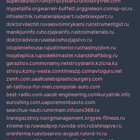
superdeutsch.ru
mycrazystars.ru
filosofyfree.com
mypetslife.org
warren-buffett.org
greleon.com
sp-or.ru
infoelectrik.ru
materialexpert.ru
detkiexpert.ru
doktorvilechit.ru
vsesvoimirykami.ru
instrumentgid.ru
manikjurinfo.ru
hozjajkainfo.ru
stroimaterials.ru
doktoradvice.ru
selskoehozjajstvo.ru
otopleniehouse.ru
justinterior.ru
chastnyjdom.ru
mojateplica.ru
podelkimaster.ru
landshaftblog.ru
garazhov.com
monamy.net
stroysnami.kz
lcna.kz
stroyu.kz
my-vesta.com
timeszp.com
avtoguru.net
zsmh.com.ua
allcelebsplasticsurgery.com
all-tattoos-for-men.com
poisk-auto.com
best-radio.com.ua
ost-engineering.com
kuryatnik.info
euroshiny.com.ua
poremontuavto.com
searchus-nauti.ru
mirmam.info
smi366.ru
transgazstroy.ru
orgmanagement.org
yes-fitness.ru
xtreme-rp.ru
wasdpvp.ru
voda-otri.ru
tishinapve.ru
orenferma.ru
avtoservis-avgust.ru
lord-tv.ru