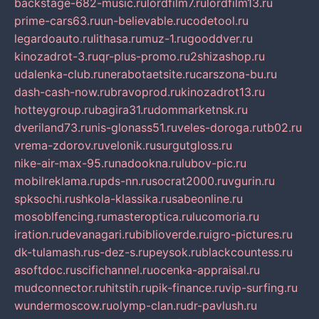
backstage-682-music.ru
lordfilm7.ru
lordfilm13.ru
prime-cars63.ru
un-believable.ru
codetool.ru
legardoauto.ru
lithasa.ru
muz-1.ru
gooddver.ru
kinozadrot-3.ru
qr-plus-promo.ru
2shizashop.ru
udalenka-club.ru
nerabotaetsite.ru
carszona-bu.ru
dash-cash-now.ru
bravoprod.ru
kinozadrot13.ru
hotteygroup.ru
bagira31.ru
dommarketnsk.ru
dveriland73.ru
nis-glonass51.ru
veles-doroga.ru
tb02.ru
vrema-zdorov.ru
velonik.ru
surgutgloss.ru
nike-air-max-95.ru
nadookna.ru
lubov-pic.ru
mobilreklama.ru
pds-nn.ru
socrat2000.ru
vgurin.ru
spksochi.ru
shkola-klassika.ru
sabeonline.ru
mosoblfencing.ru
masteroptica.ru
lucomoria.ru
iration.ru
devanagari.ru
biblioverde.ru
igro-pictures.ru
dk-tulamash.ru
s-dez-s.ru
peysok.ru
blackcountess.ru
asoftdoc.ru
scifichannel.ru
ocenka-appraisal.ru
mudconnector.ru
hitstih.ru
pik-finance.ru
vip-surfing.ru
wundermoscow.ru
olymp-clan.ru
dr-pavlush.ru